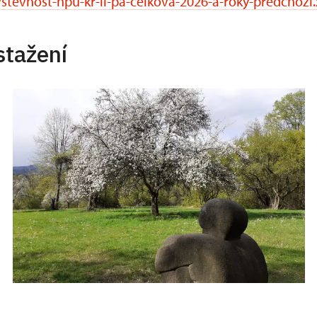
stevnost-npu-kr-li-pa-celkova-2026-a-roky-predchozi.
stažení