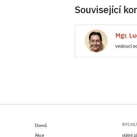
Související ko
Mgr. Lu
vedoucí o
ÚPS na Sychrově
Zámecký park 1/,
RYCHL
Domů
Akce
státní 