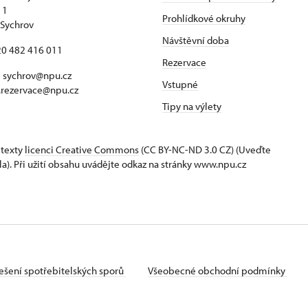
 1
Prohlídkové okruhy
Sychrov
Návštěvní doba
420 482 416 011
Rezervace
 sychrov@npu.cz
Vstupné
.rezervace@npu.cz
Tipy na výlety
 texty
licenci Creative Commons
(CC BY-NC-ND 3.0 CZ) (Uveďte
la). Při užití obsahu uvádějte odkaz na stránky www.npu.cz
ešení spotřebitelských sporů
Všeobecné obchodní podmínky