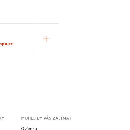
npu.cz
KY
MOHLO BY VÁS ZAJÍMAT
O zámku