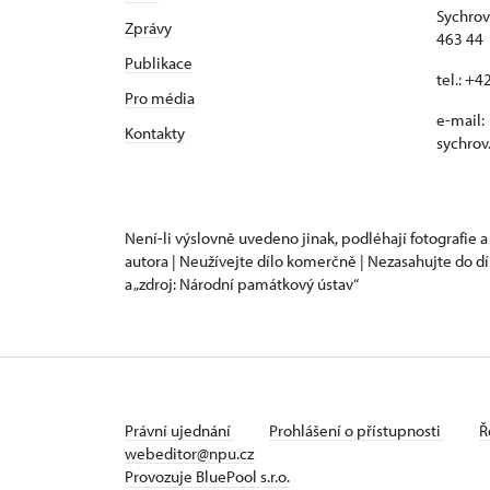
Sychrov
Zprávy
463 44 
Publikace
tel.: +
Pro média
e-mail:
Kontakty
sychrov
Není-li výslovně uvedeno jinak, podléhají fotografie a
autora | Neužívejte dílo komerčně | Nezasahujte do dí
a „zdroj: Národní památkový ústav“
Právní ujednání
Prohlášení o přístupnosti
Ř
webeditor@npu.cz
Provozuje BluePool s.r.o.