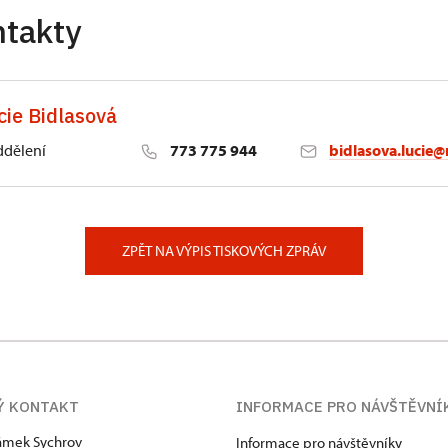
ntakty
cie Bidlasová
ddělení
773 775 944
bidlasova.lucie@
 Slatiňany
ZPĚT NA VÝPIS TISKOVÝCH ZPRÁV
Ý KONTAKT
INFORMACE PRO NÁVŠTĚVNÍ
zámek Sychrov
Informace pro návštěvníky