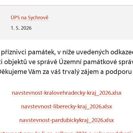
ÚPS na Sychrově
1. 5. 2026
a příznivci památek, v níže uvedených odkaze
i objektů ve správě Územní památkové sprá
Děkujeme Vám za váš trvalý zájem a podporu
navstevnost-kralovehradecky-kraj_2026.xlsx
navstevnost-liberecky-kraj_2026.xlsx
navstevnost-pardubickykraj_2026.xlsx