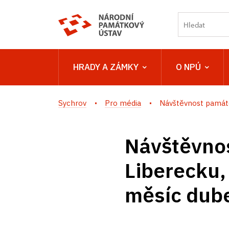
HRADY A ZÁMKY
O NPÚ
Sychrov
Pro média
Návštěvnost památe
Návštěvno
Liberecku,
měsíc dub