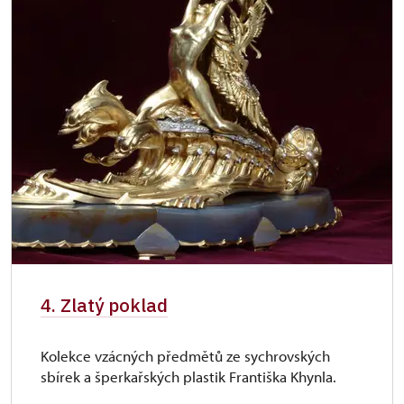
4. Zlatý poklad
Kolekce vzácných předmětů ze sychrovských
sbírek a šperkařských plastik Františka Khynla.