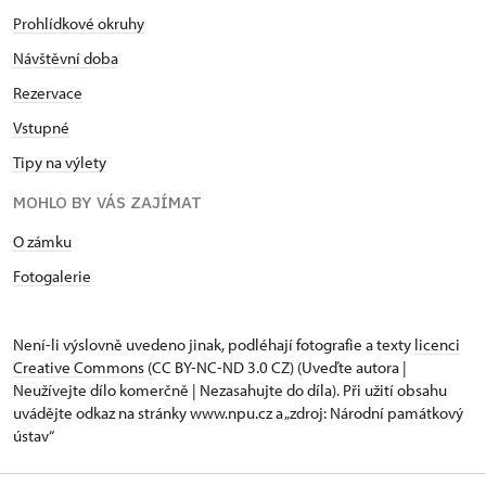
Prohlídkové okruhy
Návštěvní doba
Rezervace
Vstupné
Tipy na výlety
MOHLO BY VÁS ZAJÍMAT
O zámku
Fotogalerie
Není-li výslovně uvedeno jinak, podléhají fotografie a texty
licenci
Creative Commons
(CC BY-NC-ND 3.0 CZ) (Uveďte autora |
Neužívejte dílo komerčně | Nezasahujte do díla). Při užití obsahu
uvádějte odkaz na stránky www.npu.cz a „zdroj: Národní památkový
ústav“