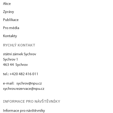
Akce
Zprávy
Publikace
Pro média
Kontakty
RYCHLÝ KONTAKT
státní zámek Sychrov
Sychrov 1
463 44 Sychrov
tel.: +420 482 416 011
e-mail: sychrov@npu.cz
sychrov.rezervace@npu.cz
INFORMACE PRO NÁVŠTĚVNÍKY
Informace pro návštěvníky