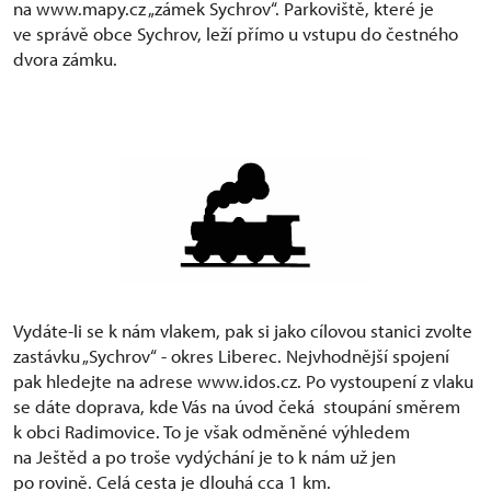
na www.mapy.cz „zámek Sychrov“. Parkoviště, které je
ve správě obce Sychrov, leží přímo u vstupu do čestného
dvora zámku.
Vydáte-li se k nám vlakem, pak si jako cílovou stanici zvolte
zastávku „Sychrov“ - okres Liberec. Nejvhodnější spojení
pak hledejte na adrese www.idos.cz. Po vystoupení z vlaku
se dáte doprava, kde Vás na úvod čeká stoupání směrem
k obci Radimovice. To je však odměněné výhledem
na Ještěd a po troše vydýchání je to k nám už jen
po rovině. Celá cesta je dlouhá cca 1 km.