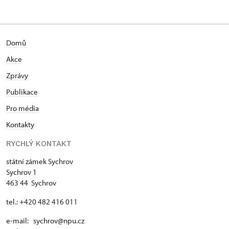
Domů
Akce
Zprávy
Publikace
Pro média
Kontakty
RYCHLÝ KONTAKT
státní zámek Sychrov
Sychrov 1
463 44 Sychrov
tel.: +420 482 416 011
e-mail: sychrov@npu.cz