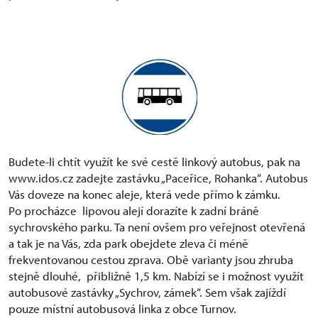
Budete-li chtít využít ke své cestě linkový autobus, pak na
www.idos.cz zadejte zastávku „Paceřice, Rohanka“. Autobus
Vás doveze na konec aleje, která vede přímo k zámku.
Po procházce lipovou alejí dorazíte k zadní bráně
sychrovského parku. Ta není ovšem pro veřejnost otevřená
a tak je na Vás, zda park obejdete zleva či méně
frekventovanou cestou zprava. Obě varianty jsou zhruba
stejně dlouhé, přibližně 1,5 km. Nabízí se i možnost využít
autobusové zastávky „Sychrov, zámek“. Sem však zajíždí
pouze místní autobusová linka z obce Turnov.