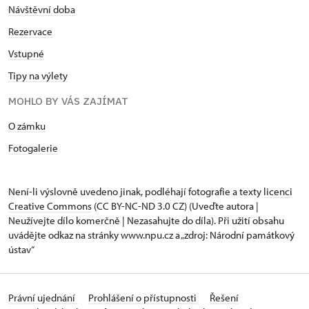
Návštěvní doba
Rezervace
Vstupné
Tipy na výlety
MOHLO BY VÁS ZAJÍMAT
O zámku
Fotogalerie
Není-li výslovně uvedeno jinak, podléhají fotografie a texty
licenci
Creative Commons
(CC BY-NC-ND 3.0 CZ) (Uveďte autora |
Neužívejte dílo komerčně | Nezasahujte do díla). Při užití obsahu
uvádějte odkaz na stránky www.npu.cz a „zdroj: Národní památkový
ústav“
Právní ujednání
Prohlášení o přístupnosti
Řešení