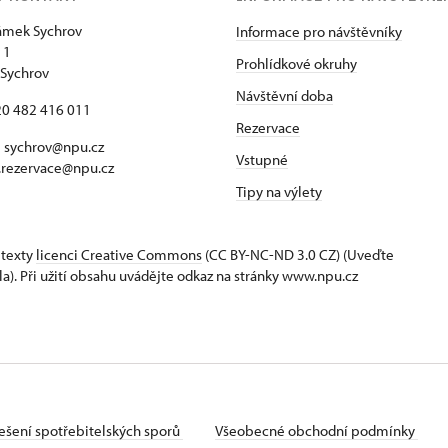
zámek Sychrov
Informace pro návštěvníky
 1
Prohlídkové okruhy
Sychrov
Návštěvní doba
420 482 416 011
Rezervace
 sychrov@npu.cz
Vstupné
.rezervace@npu.cz
Tipy na výlety
 texty
licenci Creative Commons
(CC BY-NC-ND 3.0 CZ) (Uveďte
la). Při užití obsahu uvádějte odkaz na stránky www.npu.cz
ešení spotřebitelských sporů
Všeobecné obchodní podmínky