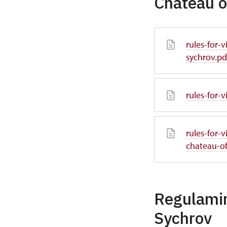
Chateau o
rules-for-
sychrov.pd
rules-for-
rules-for-
chateau-of
Regulami
Sychrov