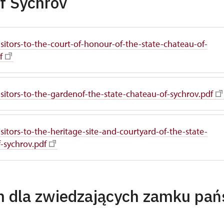
f Sychrov
visitors-to-the-court-of-honour-of-the-state-chateau-of-
f
visitors-to-the-gardenof-the-state-chateau-of-sychrov.pdf
visitors-to-the-heritage-site-and-courtyard-of-the-state-
-sychrov.pdf
n dla zwiedzających zamku pa