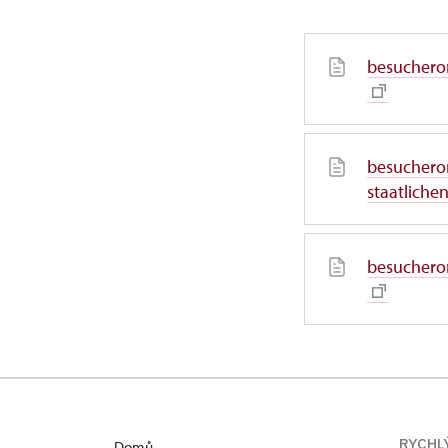
besucheror
besuchero
staatliche
besucheror
RYCHL
Domů