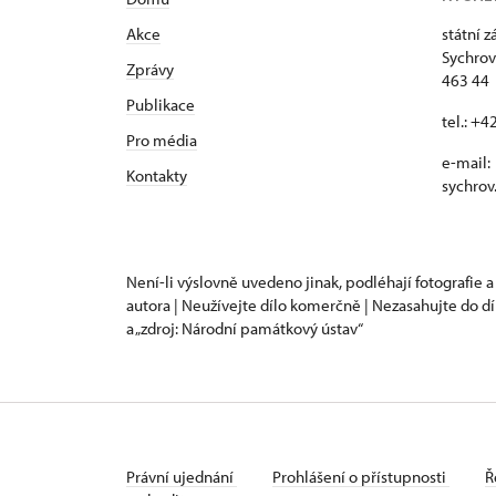
Akce
státní 
Sychrov
Zprávy
463 44 
Publikace
tel.: +
Pro média
e-mail:
Kontakty
sychrov
Není-li výslovně uvedeno jinak, podléhají fotografie a
autora | Neužívejte dílo komerčně | Nezasahujte do dí
a „zdroj: Národní památkový ústav“
Právní ujednání
Prohlášení o přístupnosti
Ř