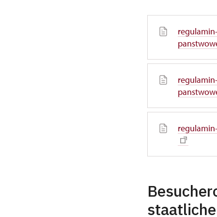
regulamin
panstwowe
regulamin-
panstwowe
regulamin
Besuchero
staatlich