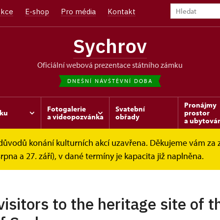
kce
E-shop
Pro média
Kontakt
Sychrov
oficiální webová prezentace státního zámku
DNEŠNÍ NÁVŠTĚVNÍ DOBA
Pronájmy
Fotogalerie
Svatební
ku
prostor
a videopozvánka
obřady
a ubytová
z důvodů konání kulturních akcí uzavřena. Děkujeme vám za
vštěvní řád
Návštěvní řády cizojazyčné
srpna a 27. září), v dané termíny je kapacita již naplněna.
visitors to the heritage site of 