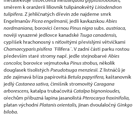
směrem k oranžerii liliovník tulipánokvětý
Liriodendron
tulipifera.
Z jehličnatých dřevin zde najdeme smrk
Engelmanův
Picea engelmanii,
jedli kavkazskou
Abies
nordmaniana,
borovici černou
Pinus nigra
subs.
austriaca,
nověji vysazené jedlovce kanadské
Tsuga canadensis,
cypřišek hrachonosný s niťovitými převislými větvičkami
Chamaecyparis pisifera ´
Filifera
´
. V zadní části parku rostou
především staré stromy např. jedle stejnobarvé
Abies
concolor,
borovice vejmutovka
Pinus strobus,
několik
douglasek tisolistých
Pseudotsuga menziesii.
Z listnáčů je
zde zajímavá bříza papírovitá
Betula papyrifera,
kaštanovník
jedlý
Castanea sativa,
čimišník stromovitý
Caragana
arborescens,
katalpa trubačovitá
Catalpa bignonioudes,
ořechům příbuzná lapina jasanolistá
Pterocarya fraxinifolia,
platan východní
Platanis orientalis,
jinan dvoulaločný
Ginkgo
biloba.