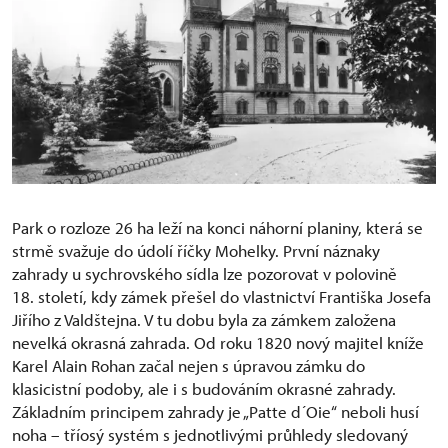
Park o rozloze 26 ha leží na konci náhorní planiny, která se
strmě svažuje do údolí říčky Mohelky. První náznaky
zahrady u sychrovského sídla lze pozorovat v polovině
18. století, kdy zámek přešel do vlastnictví Františka Josefa
Jiřího z Valdštejna. V tu dobu byla za zámkem založena
nevelká okrasná zahrada. Od roku 1820 nový majitel kníže
Karel Alain Rohan začal nejen s úpravou zámku do
klasicistní podoby, ale i s budováním okrasné zahrady.
Základním principem zahrady je „Patte d´Oie“ neboli husí
noha – tříosý systém s jednotlivými průhledy sledovaný