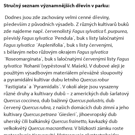
Stručný seznam významnějších dřevin v parku:
Dodnes jsou zde zachovány velmi cenné dřeviny,
především z původních výsadeb. Z různých kultivarů buků
zde najdeme např. červenolistý
Fagus sylvatica
f.
purpurea,
převislý
Fagus sylvatica
´Pendula´, buk s listy laločnatými
Fagus sylvatica ´
Asplenifolia´, buk s listy červenými,
s bělavým nebo růžovým okrajem
Fagus sylvatica
´
Roseomarginata´, buk s laločnatými červenými listy
Fagus
sylvatica
´Rohanii´(vypěstoval V. Mašek). V dubové aleji je
použitým výsadbovým materiálem převážně sloupovitý
a pyramidální kultivar dubu letního
Quercus robur
´
Fastigiata´ a ´Pyramidalis´. V okolí aleje jsou vysazeny
různé druhy a kultivary dubů – z amerických dub šarlatový
Quercus coccinea,
dub bažinný
Quercus palustris,
dub
červený
Quercus rubra,
z našich domácích dub zimní a jeho
kultivary
Quercus petraea
´Giesleri´, jihoevropský dub
uherský čili balkánský
Quercus frainetto,
kavkazký dub
velkokvětý
Quercus macranthera.
V blízkosti zámku roste
metasekvoje tisovcovitá
Metasequoia glyptostroboides,