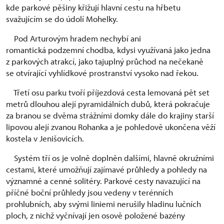
kde parkové pěšiny křižují hlavní cestu na hřbetu
svažujícím se do údolí Mohelky.
Pod Arturovým hradem nechybí ani
romantická podzemní chodba, kdysi využívaná jako jedna
z parkových atrakcí, jako tajuplný průchod na nečekaně
se otvírající vyhlídkové prostranství vysoko nad řekou.
Třetí osu parku tvoří příjezdová cesta lemovaná pět set
metrů dlouhou alejí pyramidálních dubů, která pokračuje
za branou se dvěma strážními domky dále do krajiny starší
lipovou alejí zvanou Rohanka a je pohledově ukončena věží
kostela v Jenišovicích.
Systém tří os je volně doplněn dalšími, hlavně okružními
cestami, které umožňují zajímavé průhledy a pohledy na
významné a cenné solitéry. Parkové cesty navazující na
příčné boční průhledy jsou vedeny v terénních
prohlubních, aby svými liniemi nerušily hladinu lučních
ploch, z nichž vyčnívají jen osově položené bazény