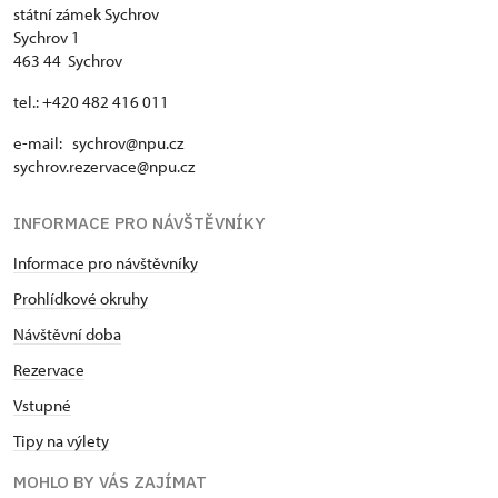
státní zámek Sychrov
Sychrov 1
463 44 Sychrov
tel.: +420 482 416 011
e-mail: sychrov@npu.cz
sychrov.rezervace@npu.cz
INFORMACE PRO NÁVŠTĚVNÍKY
Informace pro návštěvníky
Prohlídkové okruhy
Návštěvní doba
Rezervace
Vstupné
Tipy na výlety
MOHLO BY VÁS ZAJÍMAT