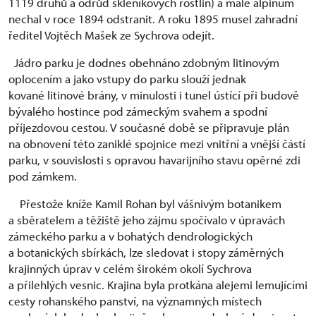
1119 druhů a odrůd skleníkových rostlin) a malé alpinum
nechal v roce 1894 odstranit. A roku 1895 musel zahradní
ředitel Vojtěch Mašek ze Sychrova odejít.
Jádro parku je dodnes obehnáno zdobným litinovým
oplocením a jako vstupy do parku slouží jednak
kované litinové brány, v minulosti i tunel ústící při budově
bývalého hostince pod zámeckým svahem a spodní
příjezdovou cestou. V současné době se připravuje plán
na obnovení této zaniklé spojnice mezi vnitřní a vnější částí
parku, v souvislosti s opravou havarijního stavu opěrné zdi
pod zámkem.
Přestože kníže Kamil Rohan byl vášnivým botanikem
a sběratelem a těžiště jeho zájmu spočívalo v úpravách
zámeckého parku a v bohatých dendrologických
a botanických sbírkách, lze sledovat i stopy záměrných
krajinných úprav v celém širokém okolí Sychrova
a přilehlých vesnic. Krajina byla protkána alejemi lemujícími
cesty rohanského panství, na významných místech