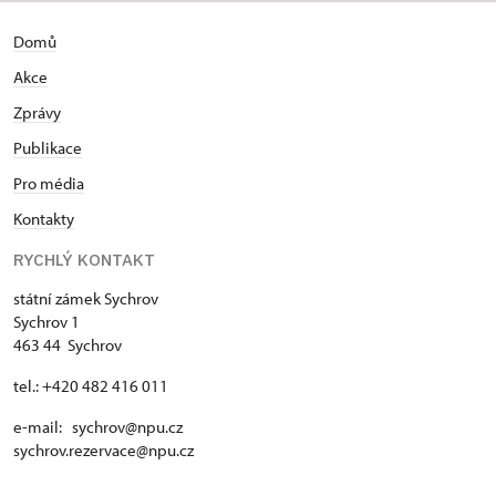
Domů
Akce
Zprávy
Publikace
Pro média
Kontakty
RYCHLÝ KONTAKT
státní zámek Sychrov
Sychrov 1
463 44 Sychrov
tel.: +420 482 416 011
e-mail: sychrov@npu.cz
sychrov.rezervace@npu.cz