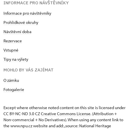
INFORMACE PRO NÁVŠTĚVNÍKY
Informace pro návštěvníky
Prohlídkové okruhy
Návštěvní doba
Rezervace
Vstupné
Tipy na výlety
MOHLO BY VÁS ZAJÍMAT
O zámku
Fotogalerie
Except where otherwise noted content on this site is licensed under
CC BY-NC-ND 3.0 CZ
Creative Commons License
. (Attribution +
Non-commercial + No Derivatives). When using any content link to
the www.npu.cz website and add: „source: National Heritage