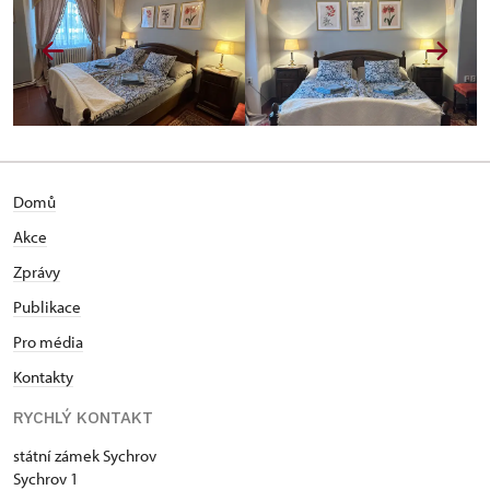
Domů
Akce
Zprávy
Publikace
Pro média
Kontakty
RYCHLÝ KONTAKT
státní zámek Sychrov
Sychrov 1