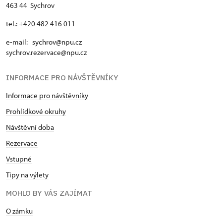
463 44 Sychrov
tel.: +420 482 416 011
e-mail: sychrov@npu.cz
sychrov.rezervace@npu.cz
INFORMACE PRO NÁVŠTĚVNÍKY
Informace pro návštěvníky
Prohlídkové okruhy
Návštěvní doba
Rezervace
Vstupné
Tipy na výlety
MOHLO BY VÁS ZAJÍMAT
O zámku