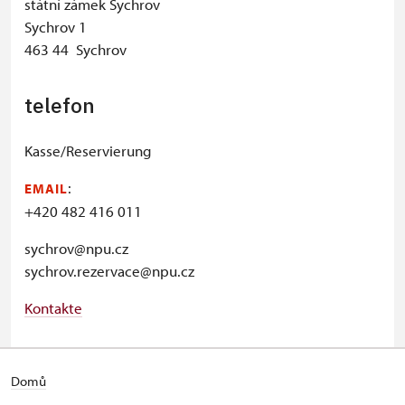
státní zámek Sychrov
Sychrov 1
463 44 Sychrov
telefon
Kasse/Reservierung
:
EMAIL
+420 482 416 011
sychrov@npu.cz
sychrov.rezervace@npu.cz
K
ontakte
© Seznam.cz a.s. a další
Domů