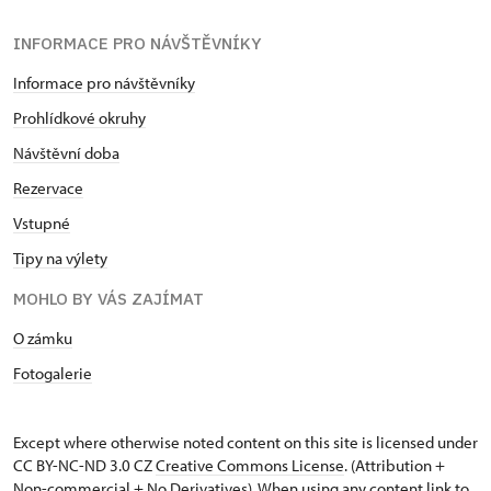
INFORMACE PRO NÁVŠTĚVNÍKY
Informace pro návštěvníky
Prohlídkové okruhy
Návštěvní doba
Rezervace
Vstupné
Tipy na výlety
MOHLO BY VÁS ZAJÍMAT
O zámku
Fotogalerie
Except where otherwise noted content on this site is licensed under
CC BY-NC-ND 3.0 CZ
Creative Commons License
. (Attribution +
Non-commercial + No Derivatives). When using any content link to