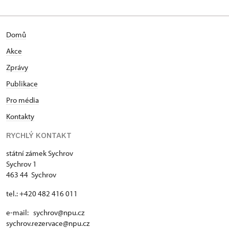
Domů
Akce
Zprávy
Publikace
Pro média
Kontakty
RYCHLÝ KONTAKT
státní zámek Sychrov
Sychrov 1
463 44 Sychrov
tel.: +420 482 416 011
e-mail: sychrov@npu.cz
sychrov.rezervace@npu.cz