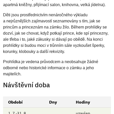
apartmá kněžny, přijímací salon, knihovna, velká jídelna).
Děti jsou prostřednictvím nenáročného výkladu
a nejrůznějších zajímavostí seznamovány s tím, jak se
princům a princeznám na zámku žilo. Během prohlídky se
dozví, jak se chovat, když potkají prince, kde spí princezny,
ale třeba i to, jaké zákusky si dávají po obědě. Na konci
prohlídky si budou moci v trůnním sále vyzkoušet šperky,
korunky, klobouky a další rekvizity.
Prohlídka je vedena průvodcem a neobsahuje žádné
odborné nebo historické informace o zámku a jeho
majitelích.
Návštěvní doba
Období
Dny
Hodiny
1. 7.-31. 8.
uzavřen