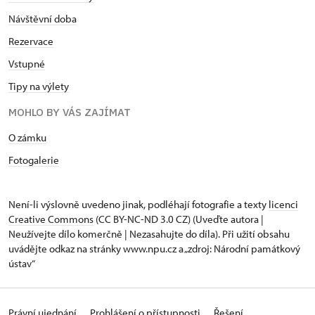
Návštěvní doba
Rezervace
Vstupné
Tipy na výlety
MOHLO BY VÁS ZAJÍMAT
O zámku
Fotogalerie
Není-li výslovně uvedeno jinak, podléhají fotografie a texty
licenci
Creative Commons
(CC BY-NC-ND 3.0 CZ) (Uveďte autora |
Neužívejte dílo komerčně | Nezasahujte do díla). Při užití obsahu
uvádějte odkaz na stránky www.npu.cz a „zdroj: Národní památkový
ústav“
Právní ujednání
Prohlášení o přístupnosti
Řešení