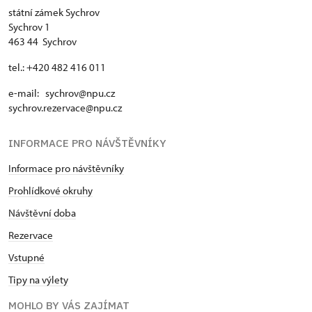
státní zámek Sychrov
Sychrov 1
463 44 Sychrov
tel.: +420 482 416 011
e-mail: sychrov@npu.cz
sychrov.rezervace@npu.cz
INFORMACE PRO NÁVŠTĚVNÍKY
Informace pro návštěvníky
Prohlídkové okruhy
Návštěvní doba
Rezervace
Vstupné
Tipy na výlety
MOHLO BY VÁS ZAJÍMAT