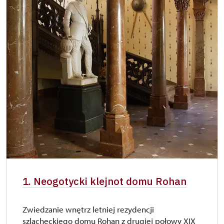
1. Neogotycki klejnot domu Rohan
Zwiedzanie wnętrz letniej rezydencji
szlacheckiego domu Rohan z drugiej połowy XIX