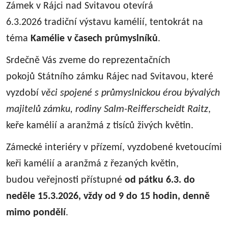
Zámek v Rájci nad Svitavou otevírá
6.3.2026 tradiční výstavu kamélií, tentokrát na
téma
Kamélie v časech průmyslníků
.
Srdečně Vás zveme do reprezentačních
pokojů Státního zámku Rájec nad Svitavou, které
vyzdobí
věci spojené s průmyslnickou érou bývalých
majitelů zámku, rodiny Salm-Reifferscheidt Raitz
,
keře kamélií a aranžmá z tisíců živých květin.
Zámecké interiéry v přízemí, vyzdobené kvetoucími
keři kamélií a aranžmá z řezaných květin,
budou veřejnosti přístupné
od pátku 6.3. do
neděle 15.3.2026, vždy od 9 do 15 hodin, denně
mimo pondělí
.