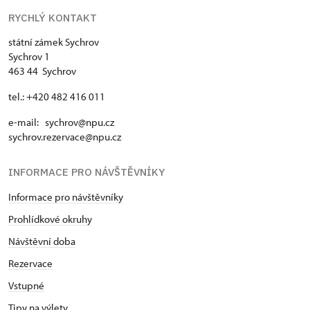
RYCHLÝ KONTAKT
státní zámek Sychrov
Sychrov 1
463 44 Sychrov
tel.: +420 482 416 011
e-mail: sychrov@npu.cz
sychrov.rezervace@npu.cz
INFORMACE PRO NÁVŠTĚVNÍKY
Informace pro návštěvníky
Prohlídkové okruhy
Návštěvní doba
Rezervace
Vstupné
Tipy na výlety