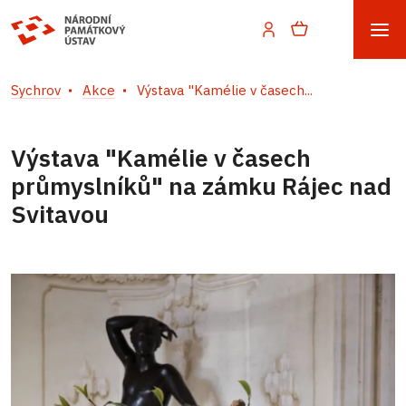
Sychrov
Akce
Výstava "Kamélie v časech...
Výstava "Kamélie v časech
průmyslníků" na zámku Rájec nad
Svitavou