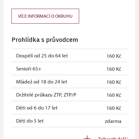
Průkaz ICOMOS *
neposkytuje se
VÍCE INFORMACÍ O OKRUHU
Celoroční volné vstupenky vydané
zdarma
NPÚ
Prohlídka s průvodcem
Jednorázové vstupenky vydané NPÚ
zdarma
Průkaz zaměstnance NPÚ (+ až 3
zdarma
Dospělí od 25 do 64 let
160 Kč
rodinní příslušníci)
Senioři 65+
160 Kč
Průkaz Náš člověk *
zdarma
Mládež od 18 do 24 let
160 Kč
* Platí pouze pro jednu osobu
Držitelé průkazu ZTP, ZTP/P
160 Kč
(držitele průkazu)
Děti od 6 do 17 let
160 Kč
Děti do 5 let
zdarma
Průvodce držitele průkazu ZTP/P
zdarma
Zobrazit další