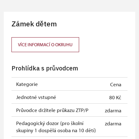
osob)
Karta zaměstnance s QR kódem MK
neposkytuje se
Zámek dětem
ČR *
Průkaz ICOMOS *
neposkytuje se
VÍCE INFORMACÍ O OKRUHU
Celoroční volné vstupenky vydané
zdarma
NPÚ
Prohlídka s průvodcem
Jednorázové vstupenky vydané NPÚ
zdarma
Průkaz zaměstnance NPÚ (+ až 3
zdarma
Kategorie
Cena
rodinní příslušníci)
Jednotné vstupné
80 Kč
Průkaz Náš člověk *
zdarma
Průvodce držitele průkazu ZTP/P
zdarma
* Platí pouze pro jednu osobu
Pedagogický dozor (pro školní
zdarma
(držitele průkazu)
skupiny 1 dospělá osoba na 10 dětí)