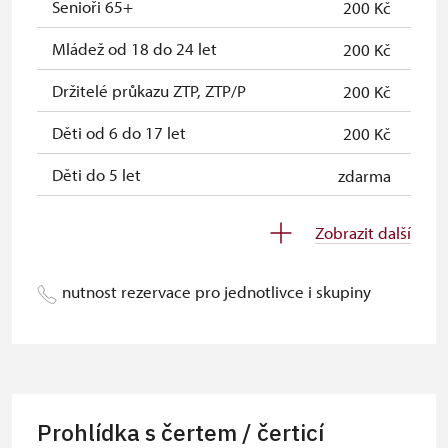
Senioři 65+
200 Kč
Mládež od 18 do 24 let
200 Kč
Držitelé průkazu ZTP, ZTP/P
200 Kč
Děti od 6 do 17 let
200 Kč
Děti do 5 let
zdarma
Průvodce držitele průkazu ZTP/P
zdarma
Zobrazit další
Pedagogický dozor (pro školní
zdarma
skupiny 1 osoba na 10 dětí)
nutnost rezervace pro jednotlivce i skupiny
Průvodce organizované skupiny (1
zdarma
osoba pro celou skupinu min. 15
osob)
Karta zaměstnance s QR kódem MK
neposkytuje se
Prohlídka s čertem / čerticí
ČR *