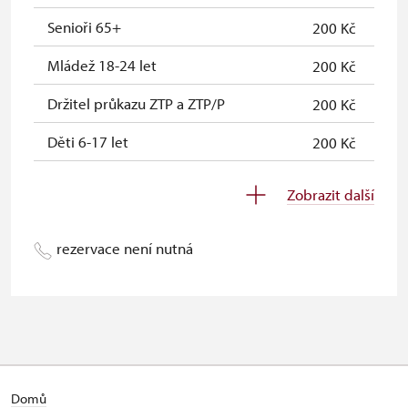
Průkaz Náš člověk *
zdarma
Senioři 65+
200 Kč
* Platí pouze pro jednu osobu
Mládež 18-24 let
200 Kč
(držitele průkazu)
Držitel průkazu ZTP a ZTP/P
200 Kč
Děti 6-17 let
200 Kč
Děti 0-5 let
zdarma
Zobrazit další
Průvodce držitele průkazu ZTP/P
zdarma
rezervace není nutná
Pedagogický dozor (pro školní
zdarma
skupiny 1 dospělá osoba na 10 dětí)
Průvodce organizované skupiny
zdarma
(min. 15 osob)
Jednorázové vstupenky vydané NPÚ
zdrama
Domů