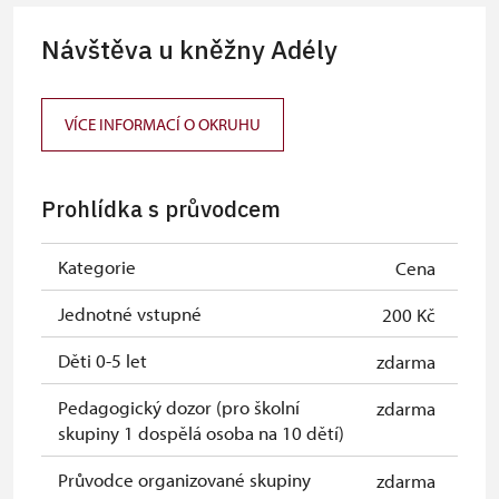
Karta zaměstnance s QR kódem MK
neposkytuje se
Návštěva u kněžny Adély
ČR *
Průkaz ICOMOS *
neposkytuje se
VÍCE INFORMACÍ O OKRUHU
Celoroční volné vstupenky vydané
zdarma
NPÚ
Prohlídka s průvodcem
Jednorázové vstupenky vydané NPÚ
zdarma
Průkaz zaměstnance NPÚ (+ až 3
zdarma
Kategorie
Cena
rodinní příslušníci)
Jednotné vstupné
200 Kč
Průkaz Náš člověk *
zdarma
Děti 0-5 let
zdarma
* Platí pouze pro jednu osobu
Pedagogický dozor (pro školní
zdarma
(držitele průkazu)
skupiny 1 dospělá osoba na 10 dětí)
Průvodce organizované skupiny
zdarma