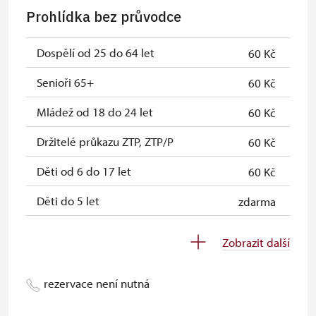
Prohlídka bez průvodce
Dospělí od 25 do 64 let
60 Kč
Senioři 65+
60 Kč
Mládež od 18 do 24 let
60 Kč
Držitelé průkazu ZTP, ZTP/P
60 Kč
Děti od 6 do 17 let
60 Kč
Děti do 5 let
zdarma
Průvodce držitele průkazu ZTP/P
zdarma
Zobrazit další
Pedagogický dozor (pro školní
zdarma
skupiny 1 osoba na 10 dětí)
rezervace není nutná
Průvodce organizované skupiny (1
zdarma