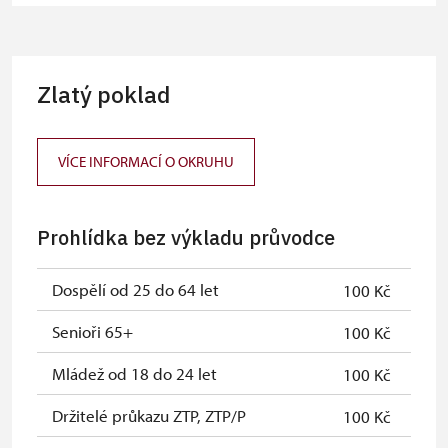
osoba pro celou skupinu min. 15
osob)
Karta zaměstnance s QR kódem MK
neposkytuje se
Zlatý poklad
ČR *
Průkaz ICOMOS *
neposkytuje se
VÍCE INFORMACÍ O OKRUHU
Celoroční volné vstupenky vydané
zdarma
NPÚ
Prohlídka bez výkladu průvodce
Jednorázové vstupenky vydané NPÚ
zdarma
Průkaz zaměstnance NPÚ (+ až 3
zdarma
Dospělí od 25 do 64 let
100 Kč
rodinní příslušníci)
Senioři 65+
100 Kč
Průkaz Náš člověk *
zdarma
Mládež od 18 do 24 let
100 Kč
* Platí pouze pro jednu osobu
Držitelé průkazu ZTP, ZTP/P
100 Kč
(držitele průkazu)