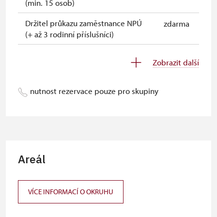
(min. 15 osob)
Držitel průkazu zaměstnance NPÚ
zdarma
(+ až 3 rodinní příslušníci)
Jednorázové vstupenky vydané NPÚ
zdarma
Zobrazit další
Celoroční volné vstupenky vydané
zdarma
NPÚ
nutnost rezervace pouze pro skupiny
Držitel průkazu "Náš člověk"*
zdarma
Průvodce držitele průkazu ZTP/P
zdarma
* Platí pouze pro držitele průkazu
Areál
VÍCE INFORMACÍ O OKRUHU