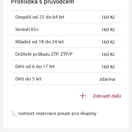
Prohlídka s průvodcem
Jednorázové vstupenky vydané NPÚ
zdarma
Průkaz zaměstnance NPÚ (+ až 3
zdarma
Dospělí od 25 do 64 let
160 Kč
rodinní příslušníci)
Senioři 65+
160 Kč
Průkaz Náš člověk *
zdarma
Mládež od 18 do 24 let
160 Kč
* Platí pouze pro jednu osobu
Držitelé průkazu ZTP, ZTP/P
160 Kč
(držitele průkazu)
Děti od 6 do 17 let
160 Kč
Děti do 5 let
zdarma
Průvodce držitele průkazu ZTP/P
zdarma
Zobrazit další
Pedagogický dozor (pro školní
zdarma
skupiny 1 osoba na 10 dětí)
nutnost rezervace pouze pro skupiny
Průvodce organizované skupiny (1
zdarma
osoba pro celou skupinu min. 15