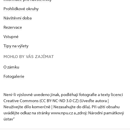
Prohlídkové okruhy
Návštěvní doba
Rezervace
Vstupné
Tipy na výlety
MOHLO BY VÁS ZAJÍMAT
O zámku
Fotogalerie
Není-li výslovně uvedeno jinak, podléhají fotografie a texty
licenci
Creative Commons
(CC BY-NC-ND 3.0 CZ) (Uveďte autora |
Neužívejte dílo komerčně | Nezasahujte do díla). Při užití obsahu
uvádějte odkaz na stránky www.npu.cz a „zdroj: Národní památkový
ústav“