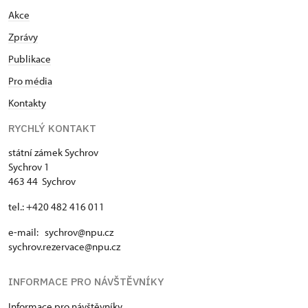
Celoroční volné vstupenky vydané
zdarma
Akce
NPÚ
Zprávy
Držitel průkazu zaměstnance NPÚ
zdarma
Publikace
(+ až 3 rodinní příslušníci)
Pro média
Držitel průkazu "Náš člověk"*
zdarma
Kontakty
Držitel průkazu ICOMOS*
neposkytuje se
RYCHLÝ KONTAKT
Držitel karty s QR kódem MK ČR*
neposkytuje se
státní zámek Sychrov
Sychrov 1
* Platí pouze pro držitele průkazu
463 44 Sychrov
tel.: +420 482 416 011
e-mail: sychrov@npu.cz
sychrov.rezervace@npu.cz
INFORMACE PRO NÁVŠTĚVNÍKY
Informace pro návštěvníky