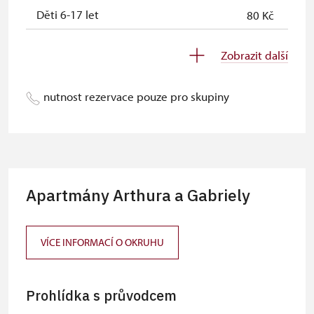
Děti 6-17 let
80 Kč
Děti 0-5 let
zdarma
Zobrazit další
Průvodce držitele průkazu ZTP/P
zdarma
nutnost rezervace pouze pro skupiny
Pedagogický dozor (pro školní
zdarma
skupiny 1 dospělá osoba na 10 dětí)
Průvodce organizované skupiny
zdarma
(min. 15 osob)
Apartmány Arthura a Gabriely
Jednorázové vstupenky vydané NPÚ
zdarma
Celoroční volné vstupenky vydané
zdarma
NPÚ
VÍCE INFORMACÍ O OKRUHU
Držitel průkazu zaměstnance NPÚ
zdarma
(+ až 3 rodinní příslušníci)
Prohlídka s průvodcem