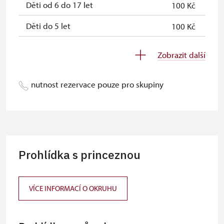
Děti od 6 do 17 let
100 Kč
Děti do 5 let
100 Kč
Průvodce držitele průkazu ZTP/P
zdarma
Zobrazit další
Pedagogický dozor (pro školní
zdarma
skupiny 1 osoba na 10 dětí)
nutnost rezervace pouze pro skupiny
Průvodce organizované skupiny (1
zdarma
osoba pro celou skupinu min. 15
osob)
Karta zaměstnance s QR kódem MK
neposkytuje se
Prohlídka s princeznou
ČR *
Průkaz ICOMOS *
neposkytuje se
VÍCE INFORMACÍ O OKRUHU
Celoroční volné vstupenky vydané
zdarma
NPÚ