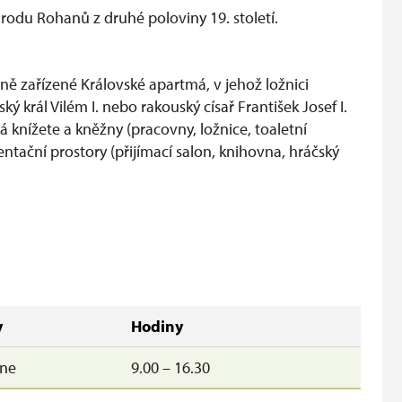
o rodu Rohanů z druhé poloviny 19. století.
ě zařízené Královské apartmá, v jehož ložnici
ký král Vilém I. nebo rakouský císař František Josef I.
nížete a kněžny (pracovny, ložnice, toaletní
ntační prostory (přijímací salon, knihovna, hráčský
y
Hodiny
ne
9.00 – 16.30