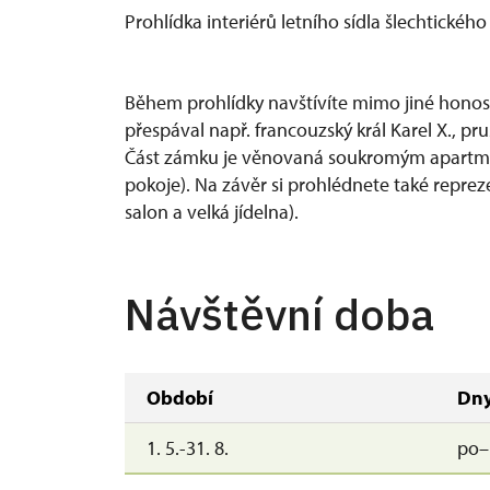
Prohlídka interiérů letního sídla šlechtickéh
Během prohlídky navštívíte mimo jiné honosn
přespával např. francouzský král Karel X., prus
Část zámku je věnovaná soukromým apartmá k
pokoje). Na závěr si prohlédnete také repreze
salon a velká jídelna).
Návštěvní doba
Období
Dn
1. 5.-31. 8.
po–