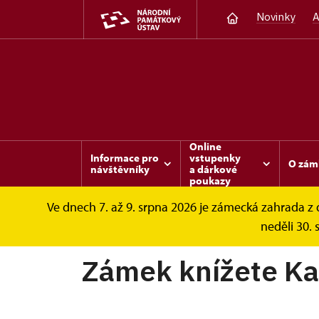
Novinky
A
Online
Informace pro
vstupenky
O zám
návštěvníky
a dárkové
poukazy
Ve dnech 7. až 9. srpna 2026 je zámecká zahrada 
Sychrov
Informace pro návštěvníky
Pr
neděli 30. 
Zámek knížete Ka