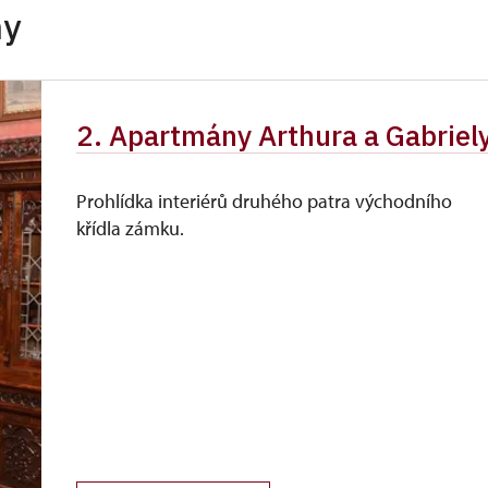
hy
dinní příslušníci)
zdarma
zdarma
2. Apartmány Arthura a Gabriel
zdarma
zdarma
Prohlídka interiérů druhého patra východního
křídla zámku.