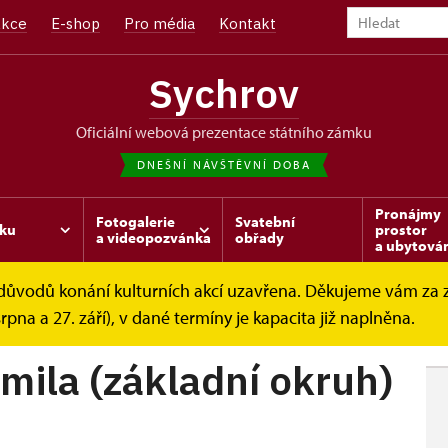
kce
E-shop
Pro média
Kontakt
Sychrov
oficiální webová prezentace státního zámku
DNEŠNÍ NÁVŠTĚVNÍ DOBA
Pronájmy
Fotogalerie
Svatební
ku
prostor
a videopozvánka
obřady
a ubytová
z důvodů konání kulturních akcí uzavřena. Děkujeme vám za
ohlídkové okruhy
Zámek knížete Kamila (základní...
srpna a 27. září), v dané termíny je kapacita již naplněna.
mila (základní okruh)