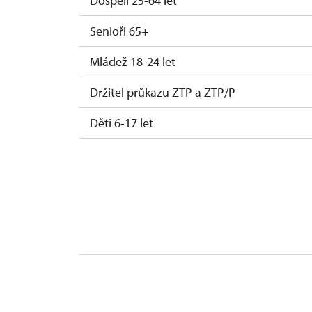
Dospělí 25-64 let
Senioři 65+
Mládež 18-24 let
Držitel průkazu ZTP a ZTP/P
Děti 6-17 let
Děti 0-5 let
Průvodce držitele průkazu ZTP/P
Pedagogický dozor (pro školní skupiny 1 d
Průvodce organizované skupiny (min. 15 
Jednorázové vstupenky vydané NPÚ
Celoroční volné vstupenky vydané NPÚ