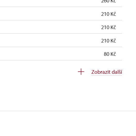
260 Kč
210 Kč
210 Kč
210 Kč
80 Kč
zdarma
Zobrazit další
zdarma
ospělá osoba na 10 dětí)
zdarma
osob)
zdarma
zdarma
zdarma