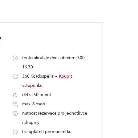
y
tento okruh je dnes otevřen 9.00 –
16.30
360 Kč (dospělí)
Koupit
vstupenku
délka 50 minut
max. 8 osob
nutnost rezervace pro jednotlivce
i skupiny
lze uplatnit permanentku