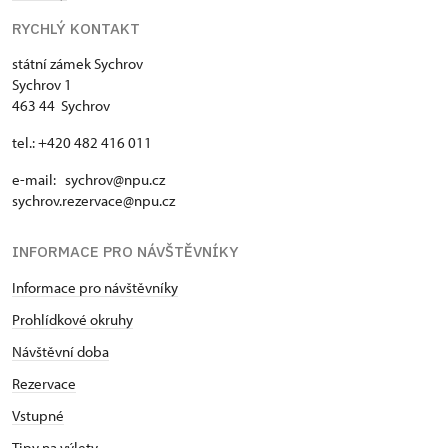
RYCHLÝ KONTAKT
státní zámek Sychrov
Sychrov 1
463 44 Sychrov
tel.: +420 482 416 011
e-mail: sychrov@npu.cz
sychrov.rezervace@npu.cz
INFORMACE PRO NÁVŠTĚVNÍKY
Informace pro návštěvníky
Prohlídkové okruhy
Návštěvní doba
Rezervace
Vstupné
Tipy na výlety