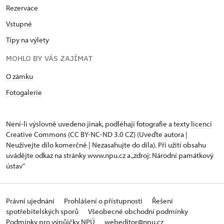
Rezervace
Vstupné
Tipy na výlety
MOHLO BY VÁS ZAJÍMAT
O zámku
Fotogalerie
Není-li výslovně uvedeno jinak, podléhají fotografie a texty
licenci
Creative Commons
(CC BY-NC-ND 3.0 CZ) (Uveďte autora |
Neužívejte dílo komerčně | Nezasahujte do díla). Při užití obsahu
uvádějte odkaz na stránky www.npu.cz a „zdroj: Národní památkový
ústav“
Právní ujednání
Prohlášení o přístupnosti
Řešení
spotřebitelských sporů
Všeobecné obchodní podmínky
Podmínky pro výpůjčky NPÚ
webeditor@npu.cz