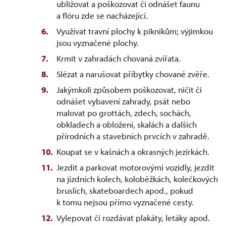
ubližovat a poškozovat či odnášet faunu
a flóru zde se nacházející.
Využívat travní plochy k piknikům; výjimkou
jsou vyznačené plochy.
Krmit v zahradách chovaná zvířata.
Slézat a narušovat příbytky chované zvěře.
Jakýmkoli způsobem poškozovat, ničit či
odnášet vybavení zahrady, psát nebo
malovat po grottách, zdech, sochách,
obkladech a obložení, skalách a dalších
přírodních a stavebních prvcích v zahradě.
Koupat se v kašnách a okrasných jezírkách.
Jezdit a parkovat motorovými vozidly, jezdit
na jízdních kolech, koloběžkách, kolečkových
bruslích, skateboardech apod., pokud
k tomu nejsou přímo vyznačené cesty.
Vylepovat či rozdávat plakáty, letáky apod.