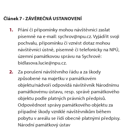
Článek 7 -
ZÁVĚREČNÁ USTANOVENÍ
Přání či připomínky mohou návštěvníci zaslat
písemně na e-mail: sychrov@npu.cz. Vyjádřit svoji
pochvalu, připomínku či vznést dotaz mohou
návštěvníci ústně, písemně či telefonicky na NPÚ,
územní památkovou správu na Sychrově:
bidlasova.lucie@npu.cz.
Za porušení návštěvního řádu a za škody
způsobené na majetku v památkovém
objektu/nádvoří odpovídá návštěvník Národnímu
památkovému ústavu, resp. správě památkového
objektu podle platných právních předpisů.
Odpovědnost správy památkového objektu za
případné škody vzniklé návštěvníkům během
pobytu v areálu se řídí obecně platnými předpisy.
Národní památkový ústav