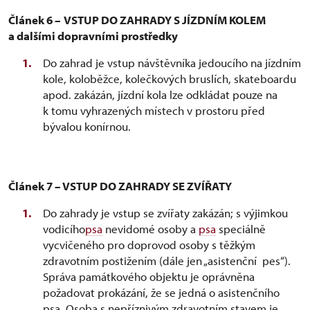
Článek 6 –
VSTUP DO ZAHRADY S JÍZDNÍM KOLEM
a dalšími dopravními prostředky
Do zahrad je vstup návštěvníka jedoucího na jízdním
kole, koloběžce, kolečkových bruslích, skateboardu
apod. zakázán, jízdní kola lze odkládat pouze na
k tomu vyhrazených místech v prostoru před
bývalou konírnou.
Článek 7 – VSTUP DO ZAHRADY SE ZVÍŘATY
Do zahrady je vstup se zvířaty zakázán; s výjimkou
vodicího
psa
nevidomé osoby a
psa
speciálně
vycvičeného pro doprovod osoby s těžkým
zdravotním postižením (dále jen „asistenční pes“).
Správa památkového objektu je oprávněna
požadovat prokázání, že se jedná o asistenčního
psa. Osoba s nepříznivým zdravotním stavem je