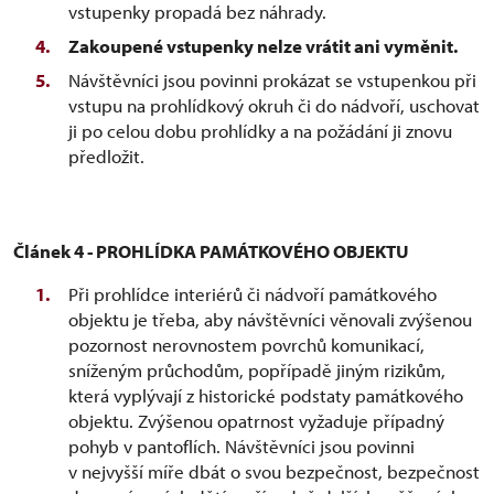
vstupenky propadá bez náhrady.
Zakoupené vstupenky nelze vrátit ani vyměnit.
Návštěvníci jsou povinni prokázat se vstupenkou při
vstupu na prohlídkový okruh či do nádvoří, uschovat
ji po celou dobu prohlídky a na požádání ji znovu
předložit.
Článek 4 - PROHLÍDKA PAMÁTKOVÉHO OBJEKTU
Při prohlídce interiérů či nádvoří památkového
objektu je třeba, aby návštěvníci věnovali zvýšenou
pozornost nerovnostem povrchů komunikací,
sníženým průchodům, popřípadě jiným rizikům,
která vyplývají z historické podstaty památkového
objektu. Zvýšenou opatrnost vyžaduje případný
pohyb v pantoflích. Návštěvníci jsou povinni
v nejvyšší míře dbát o svou bezpečnost, bezpečnost