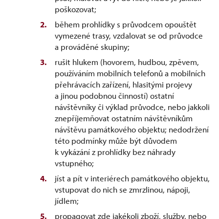
poškozovat;
během prohlídky s průvodcem opouštět
vymezené trasy, vzdalovat se od průvodce
a prováděné skupiny;
rušit hlukem (hovorem, hudbou, zpěvem,
používáním mobilních telefonů a mobilních
přehrávacích zařízení, hlasitými projevy
a jinou podobnou činností) ostatní
návštěvníky či výklad průvodce, nebo jakkoli
znepříjemňovat ostatním návštěvníkům
návštěvu památkového objektu; nedodržení
této podmínky může být důvodem
k vykázání z prohlídky bez náhrady
vstupného;
jíst a pít v interiérech památkového objektu,
vstupovat do nich se zmrzlinou, nápoji,
jídlem;
propagovat zde jakékoli zboží, služby, nebo