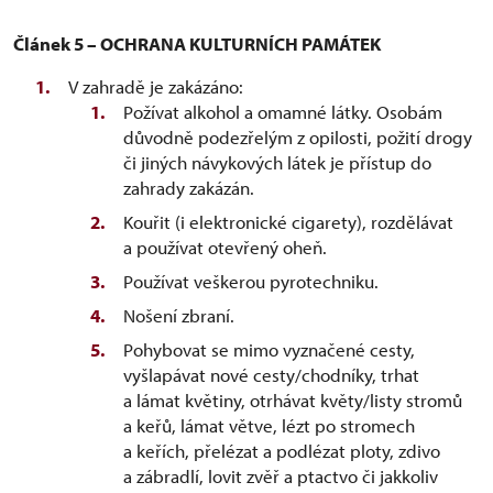
Článek 5 – OCHRANA KULTURNÍCH PAMÁTEK
V zahradě je zakázáno:
Požívat alkohol a omamné látky. Osobám
důvodně podezřelým z opilosti, požití drogy
či jiných návykových látek je přístup do
zahrady zakázán.
Kouřit (i elektronické cigarety), rozdělávat
a používat otevřený oheň.
Používat veškerou pyrotechniku.
Nošení zbraní.
Pohybovat se mimo vyznačené cesty,
vyšlapávat nové cesty/chodníky, trhat
a lámat květiny, otrhávat květy/listy stromů
a keřů, lámat větve, lézt po stromech
a keřích, přelézat a podlézat ploty, zdivo
a zábradlí, lovit zvěř a ptactvo či jakkoliv