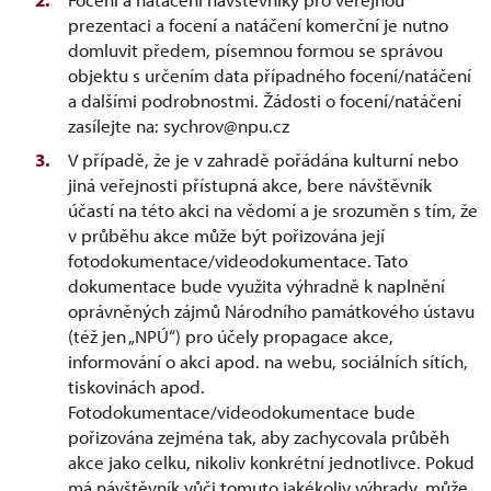
prezentaci a focení a natáčení komerční je nutno
domluvit předem, písemnou formou se správou
objektu s určením data případného focení/natáčení
a dalšími podrobnostmi. Žádosti o focení/natáčení
zasílejte na: sychrov@npu.cz
V případě, že je v zahradě pořádána kulturní nebo
jiná veřejnosti přístupná akce, bere návštěvník
účastí na této akci na vědomí a je srozuměn s tím, že
v průběhu akce může být pořizována její
fotodokumentace/videodokumentace. Tato
dokumentace bude využita výhradně k naplnění
oprávněných zájmů Národního památkového ústavu
(též jen „NPÚ“) pro účely propagace akce,
informování o akci apod. na webu, sociálních sítích,
tiskovinách apod.
Fotodokumentace/videodokumentace bude
pořizována zejména tak, aby zachycovala průběh
akce jako celku, nikoliv konkrétní jednotlivce. Pokud
má návštěvník vůči tomuto jakékoliv výhrady, může