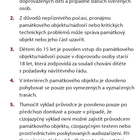
doprovázených dětí a případně dalších svěřených
osob.
Z důvodů nepříznivého počasí, pronájmu
památkového objektu/nádvoří nebo kritických
technických problémů může správa památkový
objekt nebo jeho část uzavřít.
Dětem do 15 let je povolen vstup do památkového
objektu/nádvoří pouze v doprovodu osoby starší
18 let, která zodpovídá za soulad chování dítěte
s požadavky návštěvního řádu.
V interiérech památkového objektu je dovoleno
pohybovat se pouze po vymezených a vyznačených
trasách.
Tlumočit výklad průvodce je povoleno pouze po
předchozí domluvě a pouze v případě, že
cizojazyčný výklad není možné zajistit průvodcem
památkového objektu, cizojazyčným textem nebo
prostřednictvím poskytovaných audiozařízení. Při