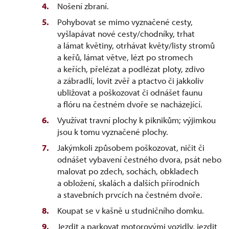
Nošení zbraní.
Pohybovat se mimo vyznačené cesty,
vyšlapávat nové cesty/chodníky, trhat
a lámat květiny, otrhávat květy/listy stromů
a keřů, lámat větve, lézt po stromech
a keřích, přelézat a podlézat ploty, zdivo
a zábradlí, lovit zvěř a ptactvo či jakkoliv
ubližovat a poškozovat či odnášet faunu
a flóru na čestném dvoře se nacházející.
Využívat travní plochy k piknikům; výjimkou
jsou k tomu vyznačené plochy.
Jakýmkoli způsobem poškozovat, ničit či
odnášet vybavení čestného dvora, psát nebo
malovat po zdech, sochách, obkladech
a obložení, skalách a dalších přírodních
a stavebních prvcích na čestném dvoře.
Koupat se v kašně u studničního domku.
Jezdit a parkovat motorovými vozidly, jezdit