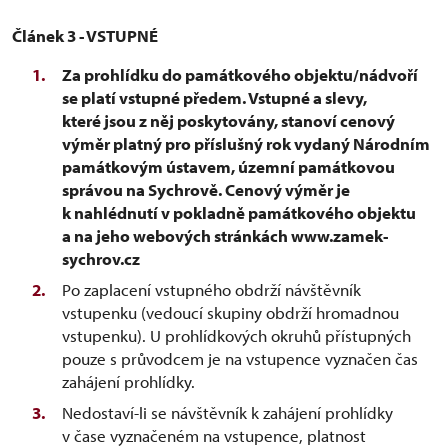
Článek 3 - VSTUPNÉ
Za prohlídku do památkového objektu/nádvoří
se platí vstupné předem. Vstupné a slevy,
které jsou z něj poskytovány, stanoví cenový
výměr platný pro příslušný rok vydaný Národním
památkovým ústavem, územní památkovou
správou na Sychrově. Cenový výměr je
k nahlédnutí v pokladně památkového objektu
a na jeho webových stránkách www.zamek-
sychrov.cz
Po zaplacení vstupného obdrží návštěvník
vstupenku (vedoucí skupiny obdrží hromadnou
vstupenku). U prohlídkových okruhů přístupných
pouze s průvodcem je na vstupence vyznačen čas
zahájení prohlídky.
Nedostaví-li se návštěvník k zahájení prohlídky
v čase vyznačeném na vstupence, platnost