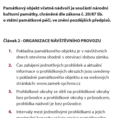
Památkový objekt včetně nádvoří je součástí národní
kulturní památky, chráněné dle zákona č. 20/87 Sb.
o státní památkové péči, ve znění pozdějších předpisů.
Článek 2 - ORGANIZACE NÁVŠTĚVNÍHO PROVOZU
Pokladna památkového objektu je v návštěvních
dnech otevřena shodně s otevírací dobou zámku.
Čas zahájení jednotlivých prohlídek a aktuální
informace o prohlídkových okruzích jsou uvedeny
v pokladně památkového objektu a na webových
stránkách: www.zamek-sychrov.cz
Prohlídkové okruhy se dělí na prohlídkové okruhy
bez průvodce a prohlídkové okruhy s průvodcem,
prohlídka nádvoří je bez průvodce.
Intervaly mezi jednotlivými prohlídkami a jejich
maximální kapacitu určuje správa památkového