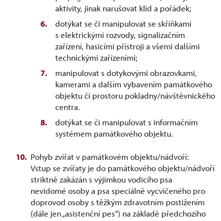
aktivity, jinak narušovat klid a pořádek;
dotýkat se či manipulovat se skříňkami
s elektrickými rozvody, signalizačním
zařízení, hasicími přístroji a všemi dalšími
technickými zařízeními;
manipulovat s dotykovými obrazovkami,
kamerami a dalším vybavením památkového
objektu či prostoru pokladny/návštěvnického
centra.
dotýkat se či manipulovat s informačním
systémem památkového objektu.
Pohyb zvířat v památkovém objektu/nádvoří:
Vstup se zvířaty je do památkového objektu/nádvoří
striktně zakázán s výjimkou vodicího psa
nevidomé osoby a psa speciálně vycvičeného pro
doprovod osoby s těžkým zdravotním postižením
(dále jen „asistenční pes“) na základě předchozího