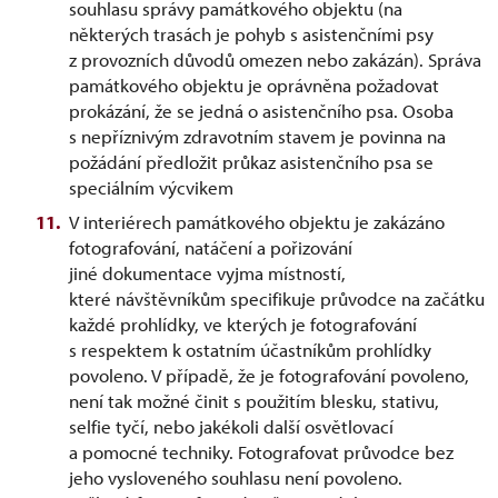
souhlasu správy památkového objektu (na
některých trasách je pohyb s asistenčními psy
z provozních důvodů omezen nebo zakázán). Správa
památkového objektu je oprávněna požadovat
prokázání, že se jedná o asistenčního psa. Osoba
s nepříznivým zdravotním stavem je povinna na
požádání předložit průkaz asistenčního psa se
speciálním výcvikem
V interiérech památkového objektu je zakázáno
fotografování, natáčení a pořizování
jiné dokumentace vyjma místností,
které návštěvníkům specifikuje průvodce na začátku
každé prohlídky, ve kterých je fotografování
s respektem k ostatním účastníkům prohlídky
povoleno. V případě, že je fotografování povoleno,
není tak možné činit s použitím blesku, stativu,
selfie tyčí, nebo jakékoli další osvětlovací
a pomocné techniky. Fotografovat průvodce bez
jeho vysloveného souhlasu není povoleno.