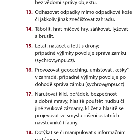
bez vědomí správy objektu.
Odhazovat odpadky mimo odpadkové koše
či jakkoliv jinak znečišťovat zahradu.
Tábořit, hrát míčové hry, sáňkovat, lyžovat
a bruslit.
Létat, natáčet a fotit s drony;
případné výjimky povoluje správa zámku
(sychrov@npu.cz).
Provozovat geocaching, umisťovat „kešky“
v zahradě, případné výjimky povoluje po
dohodě správa zámku (sychrov@npu.cz).
Narušovat klid, pořádek, bezpečnost
a dobré mravy, hlasitě pouštět hudbu či
jiné zvukové záznamy, křičet a hlasitě se
projevovat ve smyslu rušení ostatních
návštěvníků i fauny.
Dotýkat se či manipulovat s informačním
systémem.