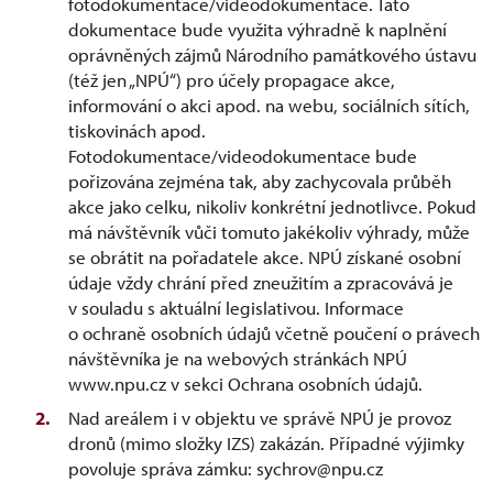
fotodokumentace/videodokumentace. Tato
dokumentace bude využita výhradně k naplnění
oprávněných zájmů Národního památkového ústavu
(též jen „NPÚ“) pro účely propagace akce,
informování o akci apod. na webu, sociálních sítích,
tiskovinách apod.
Fotodokumentace/videodokumentace bude
pořizována zejména tak, aby zachycovala průběh
akce jako celku, nikoliv konkrétní jednotlivce. Pokud
má návštěvník vůči tomuto jakékoliv výhrady, může
se obrátit na pořadatele akce. NPÚ získané osobní
údaje vždy chrání před zneužitím a zpracovává je
v souladu s aktuální legislativou. Informace
o ochraně osobních údajů včetně poučení o právech
návštěvníka je na webových stránkách NPÚ
www.npu.cz v sekci Ochrana osobních údajů.
Nad areálem i v objektu ve správě NPÚ je provoz
dronů (mimo složky IZS) zakázán. Případné výjimky
povoluje správa zámku: sychrov@npu.cz