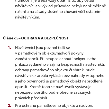
tlumočení je třeba vždy dbát na to, aby ostatní
návštěvníci ani výklad průvodce nebyli nepřiměřeně
rušeni a na zásady slušného chování vůči ostatním
návštěvníkům.
Článek 5 - OCHRANA A BEZPEČNOST
Návštěvníci jsou povinni řídit se
v památkovém objektu/nádvoří pokyny
zaměstnanců. Při neuposlechnutí pokynu nebo
příkazu vydaného v zájmu bezpečnosti návštěvníků,
ochrany památkového objektu či sbírek, bude
návštěvník z areálu vykázán bez náhrady vstupného
a jeho povinností je památkový objekt neprodleně
opustit. Kromě toho se návštěvník vystavuje
nebezpečí postihu podle obecně závazných
právních předpisů.
Pro ochranu památkového objektu a nádvoří,