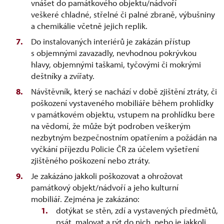
vnášet do památkového objektu/nádvoří
veškeré chladné, střelné či palné zbraně, výbušniny
a chemikálie včetně jejich replik.
Do instalovaných interiérů je zakázán přístup
s objemnými zavazadly, nevhodnou pokrývkou
hlavy, objemnými taškami, tyčovými či mokrými
deštníky a zvířaty.
Návštěvník, který se nachází v době zjištění ztráty, či
poškození vystaveného mobiliáře během prohlídky
v památkovém objektu, vstupem na prohlídku bere
na vědomí, že může být podroben veškerým
nezbytným bezpečnostním opatřením a požádán na
vyčkání příjezdu Policie ČR za účelem vyšetření
zjištěného poškození nebo ztráty.
Je zakázáno jakkoli poškozovat a ohrožovat
památkový objekt/nádvoří a jeho kulturní
mobiliář. Zejména je zakázáno:
dotýkat se stěn, zdí a vystavených předmětů,
psát, malovat a rýt do nich, nebo je jakkoli