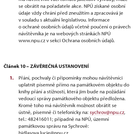
se obrátit na pořadatele akce. NPÚ získané osobní
údaje vždy chrání před zneužitím a zpracovává je
v souladu s aktuální legislativou. Informace
o ochraně osobních údajů včetně poučení o právech
návštěvníka je na webových stránkách NPÚ
www.npu.cz v sekci Ochrana osobních údajů.
Článek 10 –
ZÁVĚREČNÁ USTANOVENÍ
Přání, pochvaly či připomínky mohou návštěvníci
uplatnit písemně přímo na památkovém objektu do
knihy přání a stížností, která jim bude na požádání
vedoucí správy památkového objektu předložena.
Kromě toho má návštěvník možnost obrátit se
ústně, písemně či telefonicky na:
sychrov@npu.cz
,
tel.: 482416011; případně na NPÚ, územní
památkovou správu na Sychrově:
bidlasova.lucie@npu.cz