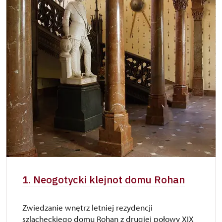
1. Neogotycki klejnot domu Rohan
Zwiedzanie wnętrz letniej rezydencji
szlacheckiego domu Rohan z drugiej połowy XIX