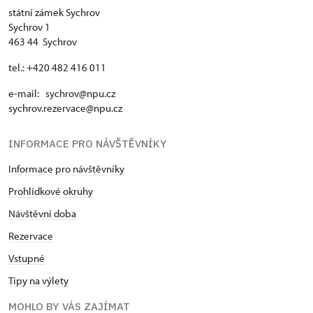
státní zámek Sychrov
Sychrov 1
463 44 Sychrov
tel.: +420 482 416 011
e-mail: sychrov@npu.cz
sychrov.rezervace@npu.cz
INFORMACE PRO NÁVŠTĚVNÍKY
Informace pro návštěvníky
Prohlídkové okruhy
Návštěvní doba
Rezervace
Vstupné
Tipy na výlety
MOHLO BY VÁS ZAJÍMAT