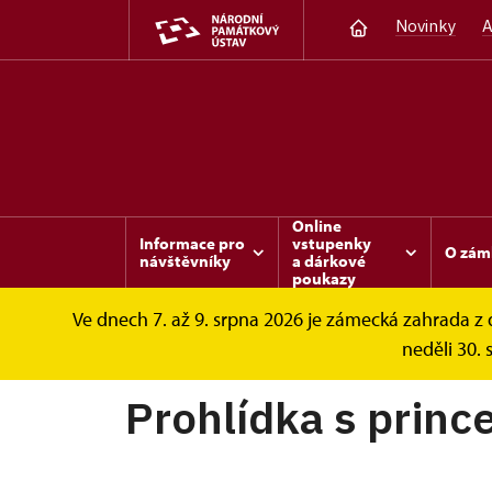
Novinky
A
Online
Informace pro
vstupenky
O zám
návštěvníky
a dárkové
poukazy
Ve dnech 7. až 9. srpna 2026 je zámecká zahrada 
Sychrov
Informace pro návštěvníky
Pr
neděli 30. 
Prohlídka s princ