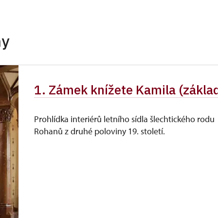
neposkytuje se
zdarma
hy
zdarma
íslušníci)
zdarma
1. Zámek knížete Kamila (zákla
zdarma
ůkazu)
Prohlídka interiérů letního sídla šlechtického rodu
Rohanů z druhé poloviny 19. století.