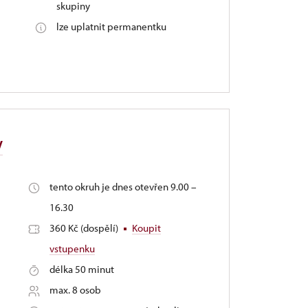
skupiny
lze uplatnit permanentku
y
tento okruh je dnes otevřen 9.00 –
16.30
360 Kč (dospělí)
Koupit
vstupenku
délka 50 minut
max. 8 osob