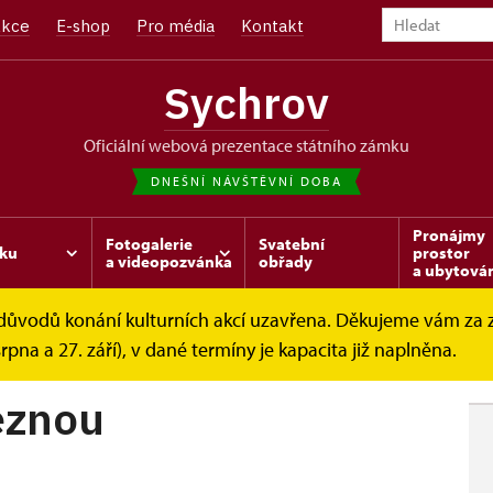
kce
E-shop
Pro média
Kontakt
Sychrov
oficiální webová prezentace státního zámku
DNEŠNÍ NÁVŠTĚVNÍ DOBA
Pronájmy
Fotogalerie
Svatební
ku
prostor
a videopozvánka
obřady
a ubytová
z důvodů konání kulturních akcí uzavřena. Děkujeme vám za
ohlídkové okruhy
Prohlídka s princeznou
srpna a 27. září), v dané termíny je kapacita již naplněna.
eznou