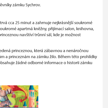
těvníky zámku Sychrov.
trvá cca 25 minut a zahrnuje nejkrásnější soukromé
 soukromé apartmá kněžny, přijímací salon, knihovna,
 princeznou navštíví trůnní sál, kde je možnost
e vedená princeznou, která zábavnou a nenáročnou
ncům a princeznám na zámku žilo. Během této prohlídky
obsahuje žádné odborné informace o historii zámku