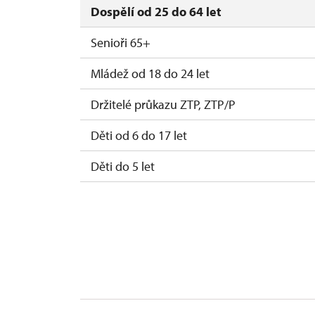
Dospělí od 25 do 64 let
Senioři 65+
Mládež od 18 do 24 let
Držitelé průkazu ZTP, ZTP/P
Děti od 6 do 17 let
Děti do 5 let
Průvodce držitele průkazu ZTP/P
Pedagogický dozor (pro školní skupiny 1 o
Průvodce organizované skupiny (1 osoba p
Karta zaměstnance s QR kódem MK ČR *