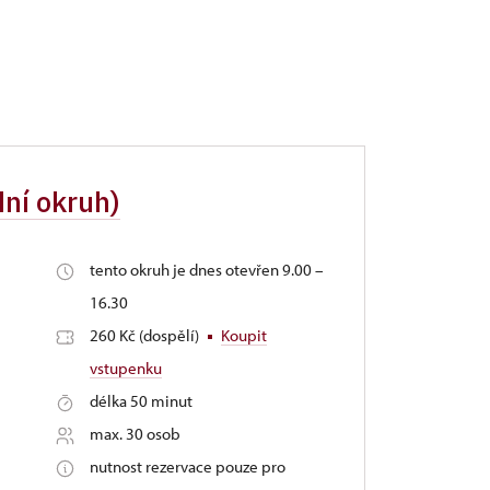
dní okruh)
tento okruh je dnes otevřen 9.00 –
16.30
260 Kč (dospělí)
Koupit
vstupenku
délka 50 minut
max. 30 osob
nutnost rezervace pouze pro