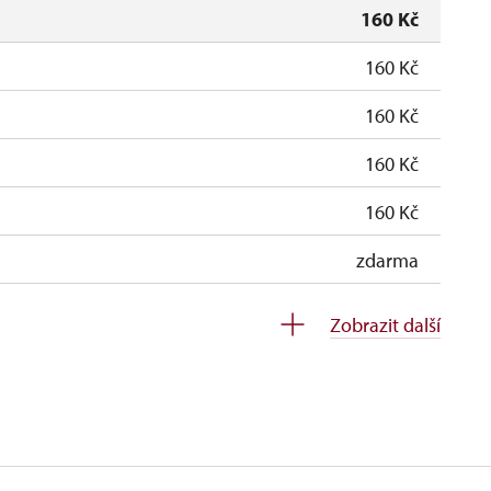
160 Kč
160 Kč
160 Kč
160 Kč
160 Kč
zdarma
zdarma
Zobrazit další
soba na 10 dětí)
zdarma
ro celou skupinu min. 15 osob)
zdarma
neposkytuje se