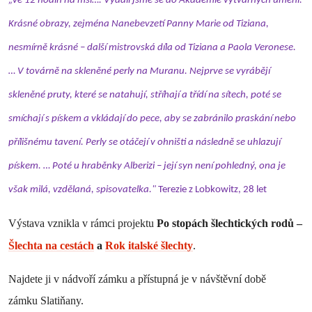
„Ve 12 hodin na mši…. Vydali jsme se do Akademie výtvarných umění.
Krásné obrazy, zejména Nanebevzetí Panny Marie od Tiziana,
nesmírně krásné – další mistrovská díla od Tiziana a Paola Veronese.
… V továrně na skleněné perly na Muranu. Nejprve se vyrábějí
skleněné pruty, které se natahují, stříhají a třídí na sítech, poté se
smíchají s pískem a vkládají do pece, aby se zabránilo praskání nebo
přílišnému tavení. Perly se otáčejí v ohništi a následně se uhlazují
pískem. … Poté u hraběnky Alberizi – její syn není pohledný, ona je
však milá, vzdělaná, spisovatelka."
Terezie z Lobkowitz, 28 let
Výstava vznikla v rámci projektu
Po stopách šlechtických rodů –
Šlechta na cestách
a
Rok italské šlechty
.
Najdete ji v nádvoří zámku a přístupná je v návštěvní době
zámku Slatiňany.