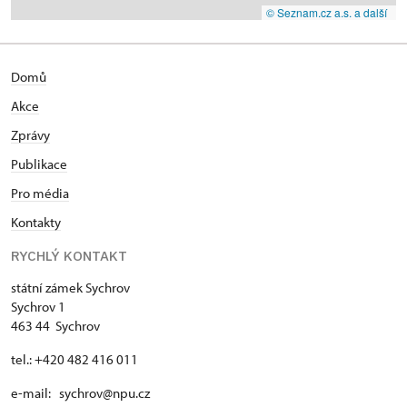
© Seznam.cz a.s. a další
Domů
Akce
Zprávy
Publikace
Pro média
Kontakty
RYCHLÝ KONTAKT
státní zámek Sychrov
Sychrov 1
463 44 Sychrov
tel.: +420 482 416 011
e-mail: sychrov@npu.cz