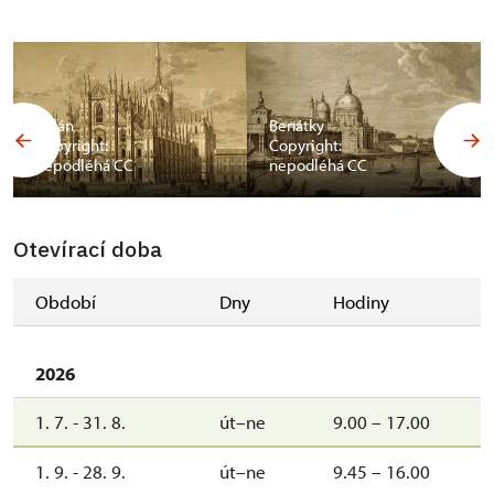
Milán
Benátky
Copyright:
Copyright:
nepodléhá CC
nepodléhá CC
Otevírací doba
Období
Dny
Hodiny
2026
1. 7. - 31. 8.
út–ne
9.00 – 17.00
1. 9. - 28. 9.
út–ne
9.45 – 16.00