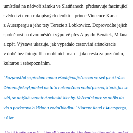
umístěná na nádvoří zámku ve Slatiňanech, představuje fascinující
svědectví dvou rukopisných deníků – prince Vincence Karla
z Auerspergu a jeho tety Terezie z Lobkowicz. Doprovodíte jejich
společnost na dvouměsíční výpravě přes Alpy do Benátek, Milána
a zpět. Výstava ukazuje, jak vypadalo cestování aristokracie
v době bez fotografií a mobilních map – jako cesta za poznáním,
kulturou i sebepoznáním.
"Rozprostřel se předem mnou všeobjímající oceán ve své plné kráse.
Ohromující byl pohled na tuto nekonečnou vodní plochu, která, jak se
zdá, se dotýká samotné nebeské klenby. Večerní slunce se nořilo do
vln a pozlacovalo klidnou vodní hladinu.“
Vincenc Karel z Auerspergu,
16 let