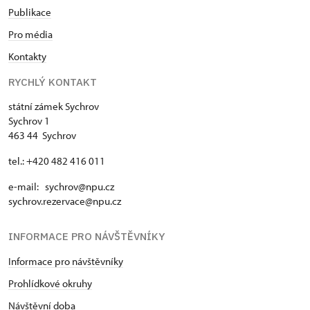
Publikace
Pro média
Kontakty
RYCHLÝ KONTAKT
státní zámek Sychrov
Sychrov 1
463 44 Sychrov
tel.: +420 482 416 011
e-mail: sychrov@npu.cz
sychrov.rezervace@npu.cz
INFORMACE PRO NÁVŠTĚVNÍKY
Informace pro návštěvníky
Prohlídkové okruhy
Návštěvní doba