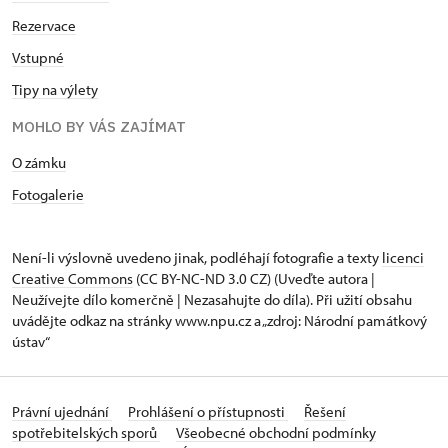
Rezervace
Vstupné
Tipy na výlety
MOHLO BY VÁS ZAJÍMAT
O zámku
Fotogalerie
Není-li výslovně uvedeno jinak, podléhají fotografie a texty
licenci
Creative Commons
(CC BY-NC-ND 3.0 CZ) (Uveďte autora |
Neužívejte dílo komerčně | Nezasahujte do díla). Při užití obsahu
uvádějte odkaz na stránky www.npu.cz a „zdroj: Národní památkový
ústav“
Právní ujednání
Prohlášení o přístupnosti
Řešení
spotřebitelských sporů
Všeobecné obchodní podmínky