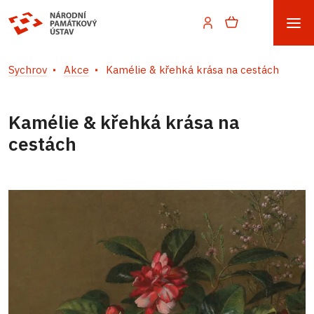
Sychrov
Akce
Kamélie & křehká krása na cestách
Kamélie & křehká krása na
cestách