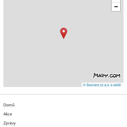
−
© Seznam.cz a.s. a další
Domů
Akce
Zprávy