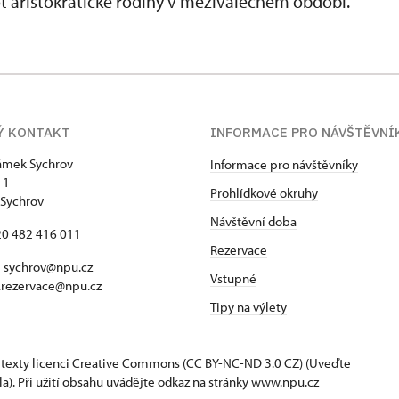
ot aristokratické rodiny v meziválečném období.
Ý KONTAKT
INFORMACE PRO NÁVŠTĚVNÍ
zámek Sychrov
Informace pro návštěvníky
 1
Prohlídkové okruhy
Sychrov
Návštěvní doba
420 482 416 011
Rezervace
 sychrov@npu.cz
Vstupné
.rezervace@npu.cz
Tipy na výlety
 texty
licenci Creative Commons
(CC BY-NC-ND 3.0 CZ) (Uveďte
la). Při užití obsahu uvádějte odkaz na stránky www.npu.cz