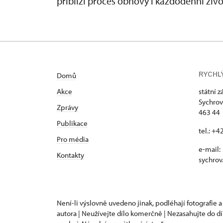
přiblíží proces obnovy i každodenní živ
RYCHL
Domů
Akce
státní 
Sychrov
Zprávy
463 44 
Publikace
tel.: +
Pro média
e-mail:
Kontakty
sychrov
Není-li výslovně uvedeno jinak, podléhají fotografie a
autora | Neužívejte dílo komerčně | Nezasahujte do dí