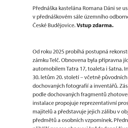
Přednáška kastelána Romana Dáni se u
v přednáškovém sále územního odborné
České Budějovice.
Vstup zdarma.
Od roku 2025 probíhá postupná rekonstr
zámku Telč. Obnovena byla přípravna jíd
automobilem Tatra 17, toaleta i šatna. 
30. letům 20. století – včetně původníc
dochovaných fotografií a inventářů. Zá
podle dochovaných fragmentů zhotoveny
instalace propojuje reprezentativní pro
majitelů a představuje jejich zálibu v 
předmětů a osobních vzpomínek. Předn