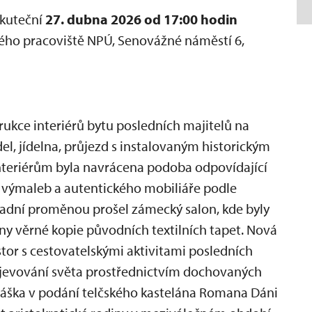
skuteční
27. dubna 2026 od 17:00 hodin
ho pracoviště NPÚ, Senovážné náměstí 6,
ukce interiérů bytu posledních majitelů na
el, jídelna, průjezd s instalovaným historickým
Interiérům byla navrácena podoba odpovídající
h výmaleb a autentického mobiliáře podle
sadní proměnou prošel zámecký salon, kde byly
 věrné kopie původních textilních tapet. Nová
stor s cestovatelskými aktivitami posledních
objevování světa prostřednictvím dochovaných
áška v podání telčského kastelána Romana Dáni