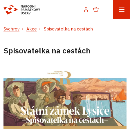
Sychrov
Akce
Spisovatelka na cestách
Spisovatelka na cestách