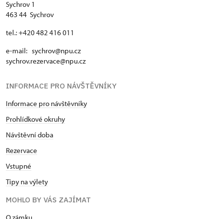
Sychrov 1
463 44 Sychrov
tel.: +420 482 416 011
e-mail: sychrov@npu.cz
sychrov.rezervace@npu.cz
INFORMACE PRO NÁVŠTĚVNÍKY
Informace pro návštěvníky
Prohlídkové okruhy
Návštěvní doba
Rezervace
Vstupné
Tipy na výlety
MOHLO BY VÁS ZAJÍMAT
O zámku