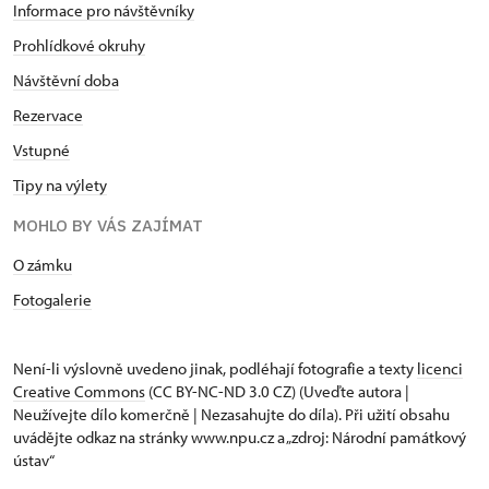
Informace pro návštěvníky
Prohlídkové okruhy
Návštěvní doba
Rezervace
Vstupné
Tipy na výlety
MOHLO BY VÁS ZAJÍMAT
O zámku
Fotogalerie
Není-li výslovně uvedeno jinak, podléhají fotografie a texty
licenci
Creative Commons
(CC BY-NC-ND 3.0 CZ) (Uveďte autora |
Neužívejte dílo komerčně | Nezasahujte do díla). Při užití obsahu
uvádějte odkaz na stránky www.npu.cz a „zdroj: Národní památkový
ústav“