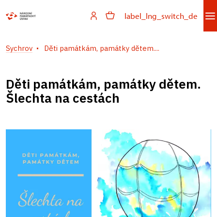
label_lng_switch_de
Sychrov
Děti památkám, památky dětem....
Děti památkám, památky dětem.
Šlechta na cestách