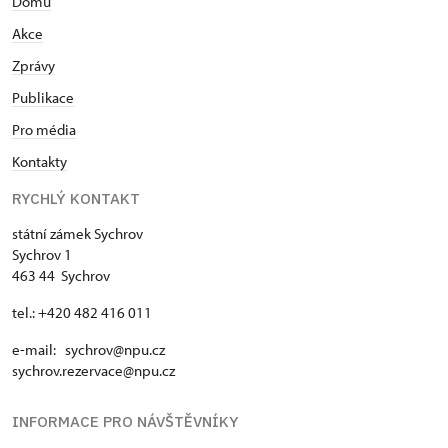
Domů
Akce
Zprávy
Publikace
Pro média
Kontakty
RYCHLÝ KONTAKT
státní zámek Sychrov
Sychrov 1
463 44 Sychrov
tel.: +420 482 416 011
e-mail: sychrov@npu.cz
sychrov.rezervace@npu.cz
INFORMACE PRO NÁVŠTĚVNÍKY