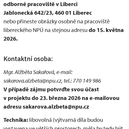
odborné pracoviště v Liberci
Jablonecká 642/23, 460 01 Liberec
nebo přineste obrázky osobně na pracoviště
libereckého NPÚ na stejnou adresu
do 15. května
2026.
Kontaktní osoba:
Mgr. Alžběta Sakařová, e-mail:
sakarova.alzbeta@npu.cz, tel.: 770 149 986
V případě zájmu potvrďte svou účast
v projektu do 23. března 2026 na e-mailovou
adresu sakarova.alzbeta@npu.cz
Technika:
libovolná (výtvarná díla budou
vystavena ve větších prostorech, měla by tedy být