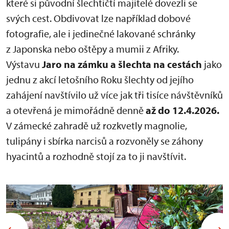
které si původní šlechtičtí majitelé dovezli se
svých cest. Obdivovat lze například dobové
fotografie, ale i jedinečné lakované schránky
z Japonska nebo oštěpy a mumii z Afriky.
Výstavu
Jaro na zámku a šlechta na cestách
jako
jednu z akcí letošního Roku šlechty od jejího
zahájení navštívilo už více jak tři tisíce návštěvníků
a otevřená je mimořádně denně
až do
12.4.2026.
V zámecké zahradě už rozkvetly magnolie,
tulipány i sbírka narcisů a rozvoněly se záhony
hyacintů a rozhodně stojí za to ji navštívit.