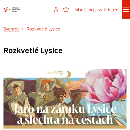
label_lng_switch_de
Sychrov
Rozkvetlé Lysice
Rozkvetlé Lysice