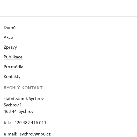
Domů
Akce
Zprávy
Publikace
Pro média
Kontakty
RYCHLÝ KONTAKT
státní zámek Sychrov
Sychrov 1
463 44 Sychrov
tel.: +420 482 416 011
e-mail: sychrov@npu.cz