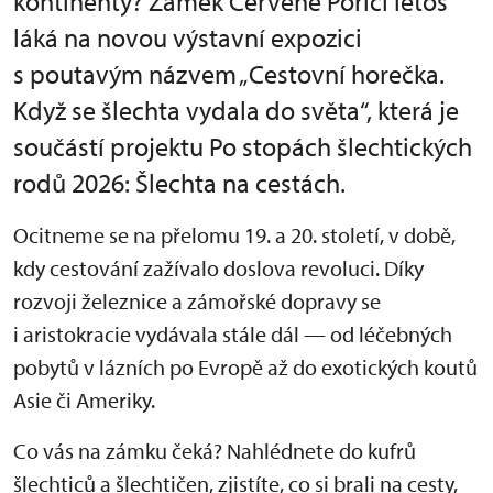
kontinenty? Zámek Červené Poříčí letos
láká na novou výstavní expozici
s poutavým názvem „Cestovní horečka.
Když se šlechta vydala do světa“, která je
součástí projektu Po stopách šlechtických
rodů 2026: Šlechta na cestách.
Ocitneme se na přelomu 19. a 20. století, v době,
kdy cestování zažívalo doslova revoluci. Díky
rozvoji železnice a zámořské dopravy se
i aristokracie vydávala stále dál — od léčebných
pobytů v lázních po Evropě až do exotických koutů
Asie či Ameriky.
Co vás na zámku čeká? Nahlédnete do kufrů
šlechticů a šlechtičen, zjistíte, co si brali na cesty,