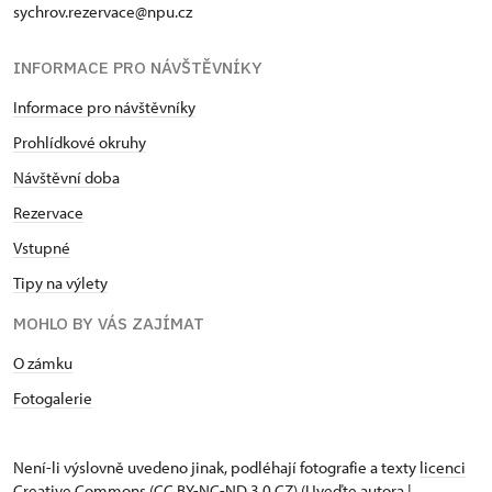
sychrov.rezervace@npu.cz
INFORMACE PRO NÁVŠTĚVNÍKY
Informace pro návštěvníky
Prohlídkové okruhy
Návštěvní doba
Rezervace
Vstupné
Tipy na výlety
MOHLO BY VÁS ZAJÍMAT
O zámku
Fotogalerie
Není-li výslovně uvedeno jinak, podléhají fotografie a texty
licenci
Creative Commons
(CC BY-NC-ND 3.0 CZ) (Uveďte autora |