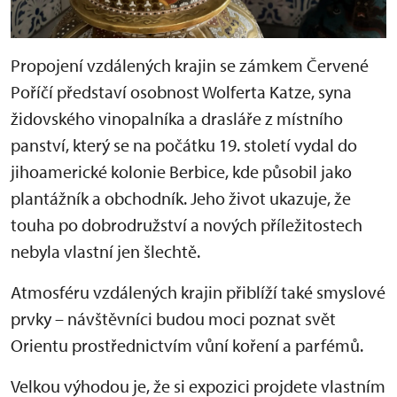
Propojení vzdálených krajin se zámkem Červené
Poříčí představí osobnost Wolferta Katze, syna
židovského vinopalníka a drasláře z místního
panství, který se na počátku 19. století vydal do
jihoamerické kolonie Berbice, kde působil jako
plantážník a obchodník. Jeho život ukazuje, že
touha po dobrodružství a nových příležitostech
nebyla vlastní jen šlechtě.
Atmosféru vzdálených krajin přiblíží také smyslové
prvky – návštěvníci budou moci poznat svět
Orientu prostřednictvím vůní koření a parfémů.
Velkou výhodou je, že si expozici projdete vlastním