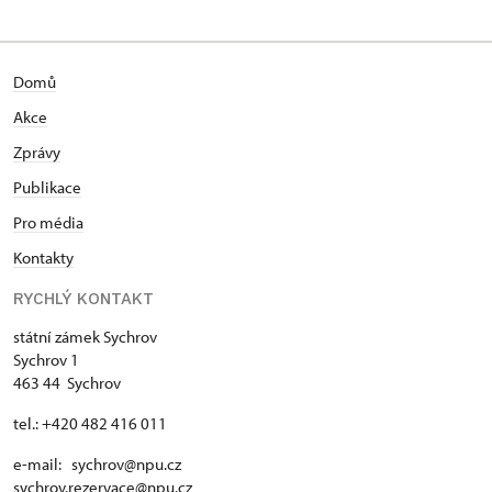
Domů
Akce
Zprávy
Publikace
Pro média
Kontakty
RYCHLÝ KONTAKT
státní zámek Sychrov
Sychrov 1
463 44 Sychrov
tel.: +420 482 416 011
e-mail: sychrov@npu.cz
sychrov.rezervace@npu.cz