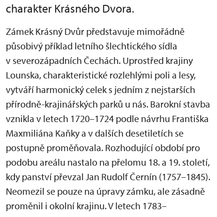
charakter Krásného Dvora.
Zámek Krásný Dvůr představuje mimořádně
působivý příklad letního šlechtického sídla
v severozápadních Čechách. Uprostřed krajiny
Lounska, charakteristické rozlehlými poli a lesy,
vytváří harmonický celek s jedním z nejstarších
přírodně-krajinářských parků u nás. Barokní stavba
vznikla v letech 1720–1724 podle návrhu Františka
Maxmiliána Kaňky a v dalších desetiletích se
postupně proměňovala. Rozhodující období pro
podobu areálu nastalo na přelomu 18. a 19. století,
kdy panství převzal Jan Rudolf Černín (1757–1845).
Neomezil se pouze na úpravy zámku, ale zásadně
proměnil i okolní krajinu. V letech 1783–