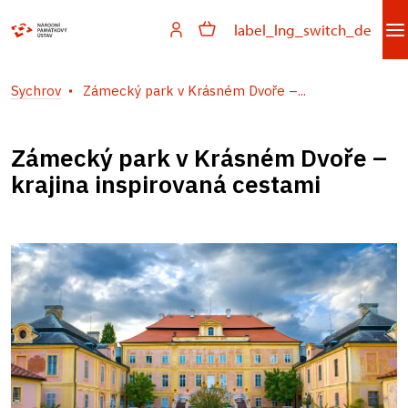
label_lng_switch_de
Sychrov
Zámecký park v Krásném Dvoře –...
Zámecký park v Krásném Dvoře –
krajina inspirovaná cestami