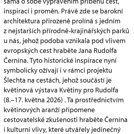
sama o sobě vyprávěním příběhů cest,
inspirací i proměn. Právě zde se barokní
architektura přirozeně prolíná s jedním
z nejstarších přírodně-krajinářských parků
u nás, jehož podoba vznikala pod vlivem
evropských cest hraběte Jana Rudolfa
Černína. Tyto historické inspirace nyní
symbolicky ožívají i v rámci projektu
Šlechta na cestách, jehož součástí je
květinová výstava Květiny pro Rudolfa
(8.–17. května 2026) . Ta prostřednictvím
květinových aranží připomene
cestovatelské zkušenosti hraběte Černína
i kulturní vlivy, které utvářely jedinečný