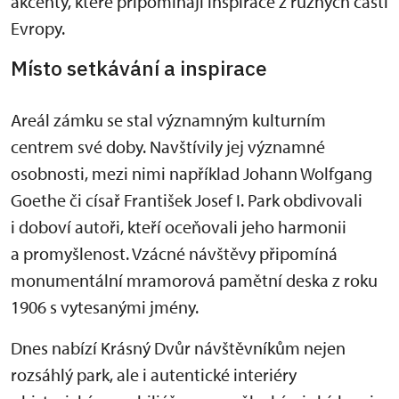
akcenty, které připomínají inspirace z různých částí
Evropy.
Místo setkávání a inspirace
Areál zámku se stal významným kulturním
centrem své doby. Navštívily jej významné
osobnosti, mezi nimi například Johann Wolfgang
Goethe či císař František Josef I. Park obdivovali
i doboví autoři, kteří oceňovali jeho harmonii
a promyšlenost. Vzácné návštěvy připomíná
monumentální mramorová pamětní deska z roku
1906 s vytesanými jmény.
Dnes nabízí Krásný Dvůr návštěvníkům nejen
rozsáhlý park, ale i autentické interiéry