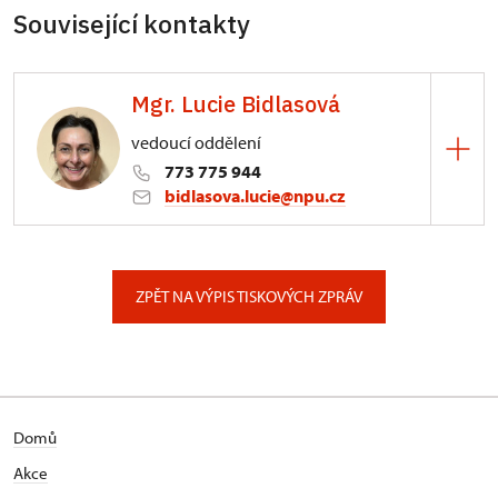
Související kontakty
Mgr. Lucie Bidlasová
vedoucí oddělení
773 775 944
bidlasova.lucie@npu.cz
ÚPS na Sychrově
Zámecký park 1/, Slatiňany
ZPĚT NA VÝPIS TISKOVÝCH ZPRÁV
Domů
Akce