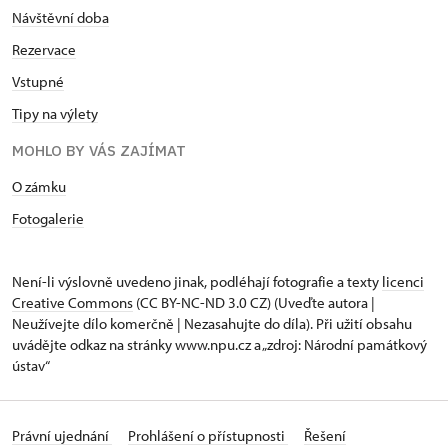
Návštěvní doba
Rezervace
Vstupné
Tipy na výlety
MOHLO BY VÁS ZAJÍMAT
O zámku
Fotogalerie
Není-li výslovně uvedeno jinak, podléhají fotografie a texty
licenci
Creative Commons
(CC BY-NC-ND 3.0 CZ) (Uveďte autora |
Neužívejte dílo komerčně | Nezasahujte do díla). Při užití obsahu
uvádějte odkaz na stránky www.npu.cz a „zdroj: Národní památkový
ústav“
Právní ujednání
Prohlášení o přístupnosti
Řešení