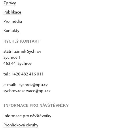
Zprávy
Publikace
Pro média
Kontakty
RYCHLÝ KONTAKT
státní zámek Sychrov
Sychrov 1
463 44 Sychrov
tel.: +420 482 416 011
e-mail: sychrov@npu.cz
sychrov.rezervace@npu.cz
INFORMACE PRO NÁVŠTĚVNÍKY
Informace pro návštěvníky
Prohlídkové okruhy