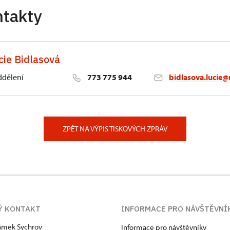
ntakty
cie Bidlasová
ddělení
773 775 944
bidlasova.lucie@
 Slatiňany
ZPĚT NA VÝPIS TISKOVÝCH ZPRÁV
Ý KONTAKT
INFORMACE PRO NÁVŠTĚVNÍ
zámek Sychrov
Informace pro návštěvníky