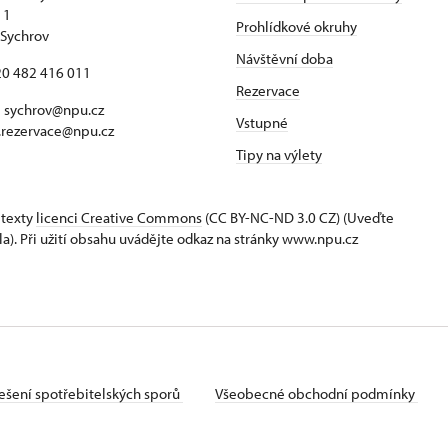
 1
Prohlídkové okruhy
Sychrov
Návštěvní doba
420 482 416 011
Rezervace
 sychrov@npu.cz
Vstupné
.rezervace@npu.cz
Tipy na výlety
 texty
licenci Creative Commons
(CC BY-NC-ND 3.0 CZ) (Uveďte
la). Při užití obsahu uvádějte odkaz na stránky www.npu.cz
ešení spotřebitelských sporů
Všeobecné obchodní podmínky