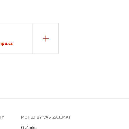
npu.cz
KY
MOHLO BY VÁS ZAJÍMAT
O zámku