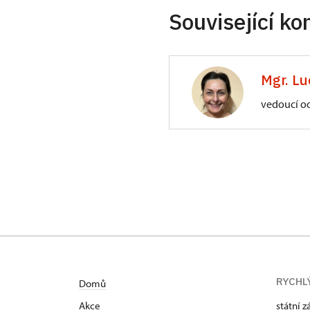
Související ko
Mgr. Lu
vedoucí o
ÚPS na Sychrově
Zámecký park 1/,
RYCHL
Domů
Akce
státní 