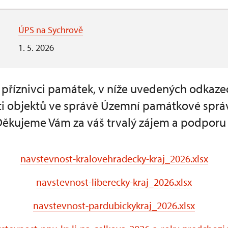
ÚPS na Sychrově
1. 5. 2026
a příznivci památek, v níže uvedených odkaze
i objektů ve správě Územní památkové sprá
Děkujeme Vám za váš trvalý zájem a podporu
navstevnost-kralovehradecky-kraj_2026.xlsx
navstevnost-liberecky-kraj_2026.xlsx
navstevnost-pardubickykraj_2026.xlsx