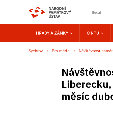
HRADY A ZÁMKY
O NPÚ
Sychrov
Pro média
Návštěvnost památe
Návštěvno
Liberecku,
měsíc dub