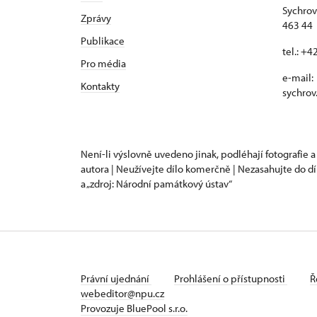
Sychrov
Zprávy
463 44 
Publikace
tel.: +
Pro média
e-mail:
Kontakty
sychrov
Není-li výslovně uvedeno jinak, podléhají fotografie a
autora | Neužívejte dílo komerčně | Nezasahujte do dí
a „zdroj: Národní památkový ústav“
Právní ujednání
Prohlášení o přístupnosti
Ř
webeditor@npu.cz
Provozuje BluePool s.r.o.