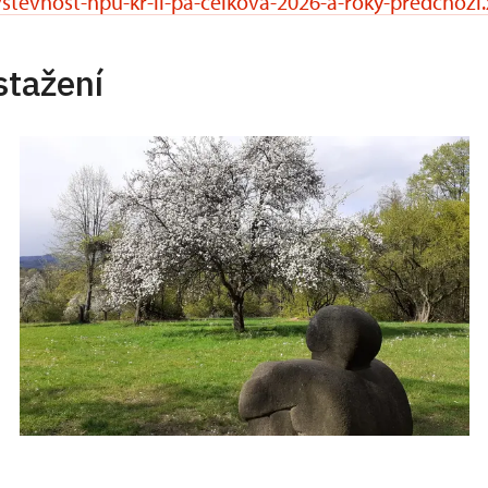
stevnost-npu-kr-li-pa-celkova-2026-a-roky-predchozi.
stažení