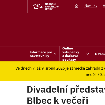
Novinky
A
Online
Informace pro
vstupenky
O zám
návštěvníky
a dárkové
poukazy
Ve dnech 7. až 9. srpna 2026 je zámecká zahrada 
Sychrov
Akce
Divadelní představení na 
neděli 30. 
Divadelní předsta
Blbec k večeři