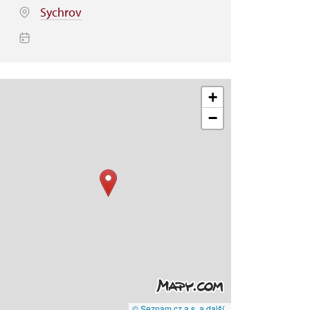
Sychrov
+
−
© Seznam.cz a.s. a další