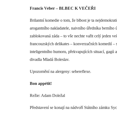
Francis Veber – BLBEC K VEČEŘI
Brilantní komedie o tom, že blbost je ta nejdemokrati
arogantního nakladatele, naivního úředníka berního ú
zablokovaná záda – to vše nechte vařit celý jeden več
francouzských delikates – konverzačních komedií – s
inteligentního humoru, překvapujících situací, gagů
divadla Mladá Boleslav.
Upozornění na alergeny: sebereflexe.
Bon appétit!
Režie: Adam Doležal
Představení se konají na nádvoří Státního zámku Syc