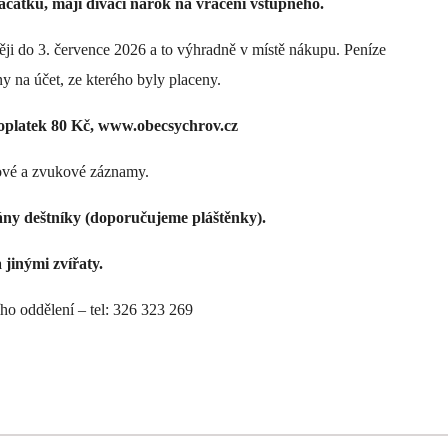
ačátku, mají diváci nárok na vrácení vstupného.
ději do 3. července 2026 a to výhradně v místě nákupu. Peníze
 na účet, ze kterého byly placeny.
oplatek 80 Kč, www.obecsychrov.cz
zové a zvukové záznamy.
zány deštníky (doporučujeme pláštěnky).
 jinými zvířaty.
o oddělení – tel: 326 323 269