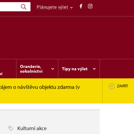
Plánujete výlet
Oranžerie,
Tipy na výlet
sokolnictví
ní
 zájem o návštěvu objektu zdarma (v
ZAVŘÍT
Kulturní akce