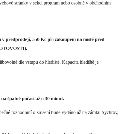
 webové stránky v sekci program nebo osobně v obchodním
 v předprodeji, 550 Kč při zakoupení na místě před
v HOTOVOSTI).
libovolně dle vstupu do hlediště. Kapacita hlediště je
na špatné počasí až o 30 minut.
Konečné rozhodnutí o zrušení bude vydáno až na zámku Sychrov,