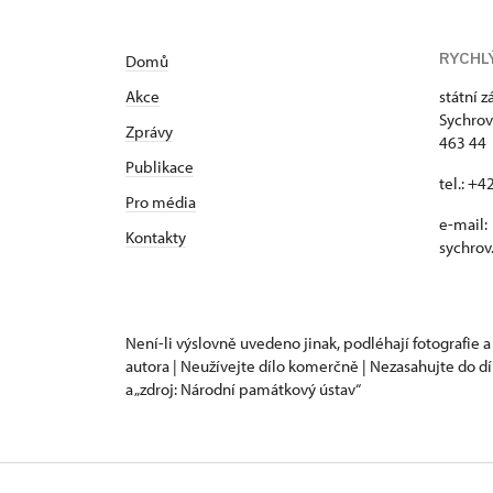
RYCHL
Domů
Akce
státní 
Sychrov
Zprávy
463 44 
Publikace
tel.: +
Pro média
e-mail:
Kontakty
sychrov
Není-li výslovně uvedeno jinak, podléhají fotografie a
autora | Neužívejte dílo komerčně | Nezasahujte do dí
a „zdroj: Národní památkový ústav“