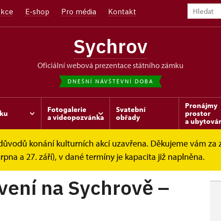
kce
E-shop
Pro média
Kontakt
Sychrov
oficiální webová prezentace státního zámku
DNEŠNÍ NÁVŠTĚVNÍ DOBA
Pronájmy
Fotogalerie
Svatební
ku
prostor
a videopozvánka
obřady
a ubytová
z důvodů konání kulturních akcí uzavřena. Děkujeme vám za
Sychrově...
srpna a 27. září), v dané termíny je kapacita již naplněna.
vení na Sychrově –