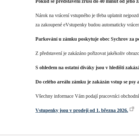
Pokud se představení zruší do 40 minut od jeho z
Nárok na vrácení vstupného je třeba uplatnit nejpoz
za zakoupené eVstupenky budou automaticky vráceny
Parkování u zámku poskytuje obec Sychrov za p
Z představení je zakázáno pořizovat jakékoliv obra
S ohledem na ostatní diváky jsou v hledišti zaká
Do celého areálu zámku je zakázán vstup se psy a
Všechny informace Vám podají pracovníci obchodníh
Vstupenky jsou v prodeji od 1. března 2026.