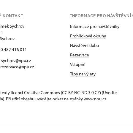
Ý KONTAKT
INFORMACE PRO NÁVŠTĚVNÍ
zámek Sychrov
Informace pro návštěvníky
 1
Prohlídkové okruhy
Sychrov
Návštěvní doba
420 482 416 011
Rezervace
 sychrov@npu.cz
Vstupné
.rezervace@npu.cz
Tipy na výlety
 texty
licenci Creative Commons
(CC BY-NC-ND 3.0 CZ) (Uveďte
la). Při užití obsahu uvádějte odkaz na stránky www.npu.cz