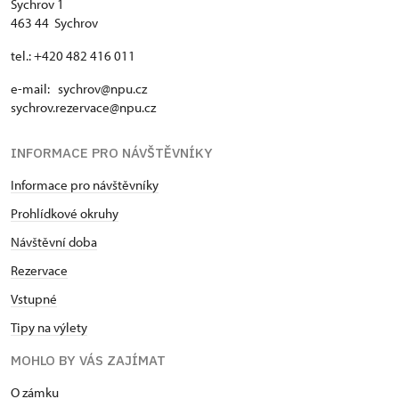
Sychrov 1
463 44 Sychrov
tel.: +420 482 416 011
e-mail: sychrov@npu.cz
sychrov.rezervace@npu.cz
INFORMACE PRO NÁVŠTĚVNÍKY
Informace pro návštěvníky
Prohlídkové okruhy
Návštěvní doba
Rezervace
Vstupné
Tipy na výlety
MOHLO BY VÁS ZAJÍMAT
O zámku