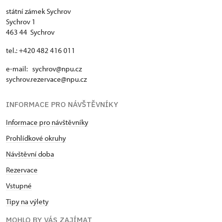
státní zámek Sychrov
Sychrov 1
463 44 Sychrov
tel.: +420 482 416 011
e-mail: sychrov@npu.cz
sychrov.rezervace@npu.cz
INFORMACE PRO NÁVŠTĚVNÍKY
Informace pro návštěvníky
Prohlídkové okruhy
Návštěvní doba
Rezervace
Vstupné
Tipy na výlety
MOHLO BY VÁS ZAJÍMAT