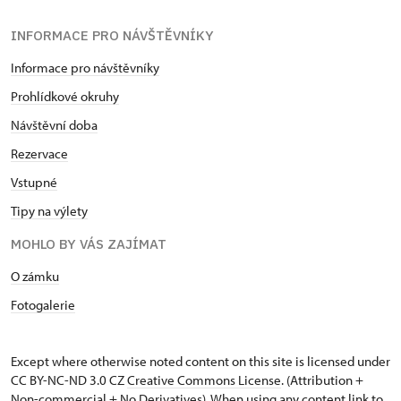
INFORMACE PRO NÁVŠTĚVNÍKY
Informace pro návštěvníky
Prohlídkové okruhy
Návštěvní doba
Rezervace
Vstupné
Tipy na výlety
MOHLO BY VÁS ZAJÍMAT
O zámku
Fotogalerie
Except where otherwise noted content on this site is licensed under
CC BY-NC-ND 3.0 CZ
Creative Commons License
. (Attribution +
Non-commercial + No Derivatives). When using any content link to