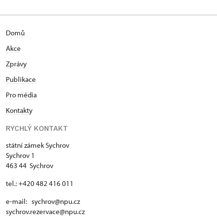
Domů
Akce
Zprávy
Publikace
Pro média
Kontakty
RYCHLÝ KONTAKT
státní zámek Sychrov
Sychrov 1
463 44 Sychrov
tel.: +420 482 416 011
e-mail: sychrov@npu.cz
sychrov.rezervace@npu.cz