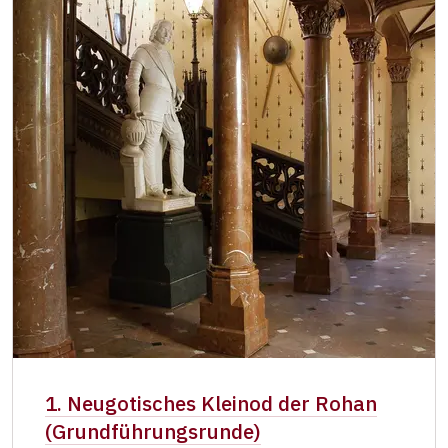
Eintrittskarte
NPÚ-Karte
kostenlos
"Náš člověk"-Karte *
kostenlos
* Freier Eintritt nur für den Karteninhaber
1. Neugotisches Kleinod der Rohan
(Grundführungsrunde)