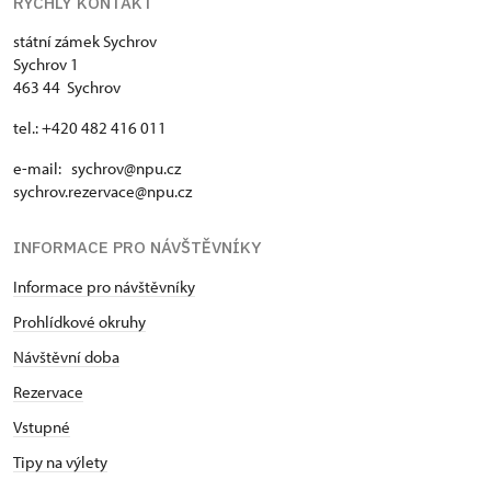
RYCHLÝ KONTAKT
státní zámek Sychrov
Sychrov 1
463 44 Sychrov
tel.: +420 482 416 011
e-mail: sychrov@npu.cz
sychrov.rezervace@npu.cz
INFORMACE PRO NÁVŠTĚVNÍKY
Informace pro návštěvníky
Prohlídkové okruhy
Návštěvní doba
Rezervace
Vstupné
Tipy na výlety