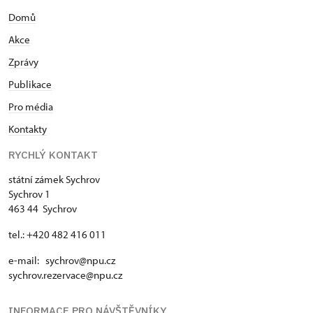
Domů
Akce
Zprávy
Publikace
Pro média
Kontakty
RYCHLÝ KONTAKT
státní zámek Sychrov
Sychrov 1
463 44 Sychrov
tel.: +420 482 416 011
e-mail: sychrov@npu.cz
sychrov.rezervace@npu.cz
INFORMACE PRO NÁVŠTĚVNÍKY