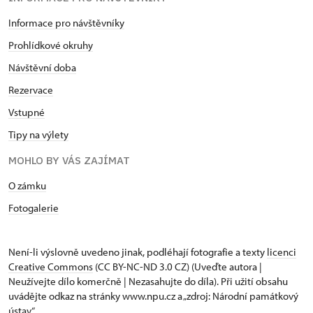
Informace pro návštěvníky
Prohlídkové okruhy
Návštěvní doba
Rezervace
Vstupné
Tipy na výlety
MOHLO BY VÁS ZAJÍMAT
O zámku
Fotogalerie
Není-li výslovně uvedeno jinak, podléhají fotografie a texty
licenci
Creative Commons
(CC BY-NC-ND 3.0 CZ) (Uveďte autora |
Neužívejte dílo komerčně | Nezasahujte do díla). Při užití obsahu
uvádějte odkaz na stránky www.npu.cz a „zdroj: Národní památkový
ústav“