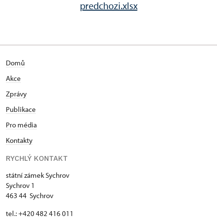
predchozi.xlsx
Domů
Akce
Zprávy
Publikace
Pro média
Kontakty
RYCHLÝ KONTAKT
státní zámek Sychrov
Sychrov 1
463 44 Sychrov
tel.: +420 482 416 011