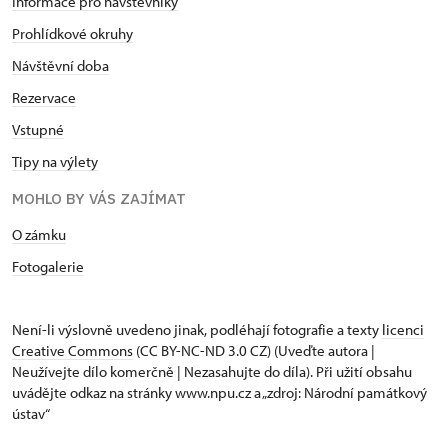
Informace pro návštěvníky
Prohlídkové okruhy
Návštěvní doba
Rezervace
Vstupné
Tipy na výlety
MOHLO BY VÁS ZAJÍMAT
O zámku
Fotogalerie
Není-li výslovně uvedeno jinak, podléhají fotografie a texty
licenci
Creative Commons
(CC BY-NC-ND 3.0 CZ) (Uveďte autora |
Neužívejte dílo komerčně | Nezasahujte do díla). Při užití obsahu
uvádějte odkaz na stránky www.npu.cz a „zdroj: Národní památkový
ústav“