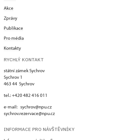
Akce
Zprávy
Publikace
Pro média
Kontakty
RYCHLÝ KONTAKT
státní zámek Sychrov
Sychrov 1
463 44 Sychrov
tel.: +420 482 416 011
e-mail: sychrov@npu.cz
sychrov.rezervace@npu.cz
INFORMACE PRO NÁVŠTĚVNÍKY